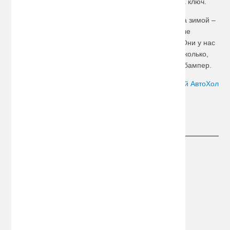
имущество. Бокс плотно и надежно закрывается на ключ.
Тем же, кто любит летом кататься на
велосипеде
, а зимой –
на
сноуборде или лыжах
, потребуются специальные
крепления для этих спортивных приспособлений. Они у нас
имеются разных видов: на один снаряд или на несколько,
крепящиеся на крышу, на багажник или на задний бампер.
Автор:
Сергей АвтоХол
Следите за новостями
Информация
О компании
Информация о доставке
Конфиденциальность
Политика обработки ПД
Дополнительно