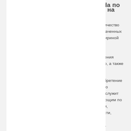
Хотите купить багажник на Mazda по
доступной цене, сделайте заказ на
сайте!
В нашем интернет-магазине имеется большое количество
изделий разного типа, форм и размеров, предназначенных
для использования на автомобилях с различной шириной
крыши. Реализуемые нами багажники могут быть
универсальными – раздвижными, крепящимися на
молдингах или дверных рамах. Выбор приспособления
зависит от желания и потребностей владельца авто, а также
от типа и года выпуска машины.
Хорошим, но вариантом подороже, является приобретение
багажника в виде закрытого пластикового
бокса
. Это
удобное и практичное приспособление, которое сослужит
отличную службу туристам и людям, часто выезжающим по
работе в командировку на своей машине. Все вещи,
загруженные в бокс, остаются в полной безопасности,
спрятанные от влияния влаги, дорожной пыли и
злоумышленников, которые могут пытаться украсть