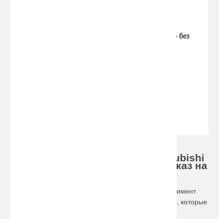
Добавить к сравнению
Отзывов (0)
Багажник Муравей Д2 с прям. дугами для авто без
рейлингов Mitsubishi Galant седан 1997-2003
(Код:
muravey-d2
)
Производитель:
Муравей
1211.00 руб.
1990.00 руб.
Хотите купить багажник на Mitsubishi
по доступной цене, сделайте заказ на
сайте!
Наш интернет-магазин предлагает широкий ассортимент
автобагажников разного типа, включая раздвижные, которые
можно считать универсальными. Для совершения