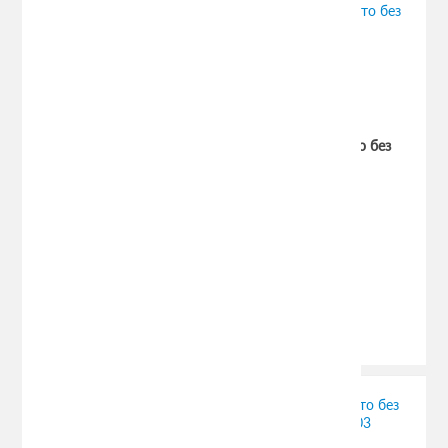
Есть в наличии
Добавить к сравнению
Отзывов (0)
Багажник Муравей Д-Т с прям. дугами для авто без
рейлингов с Т профилем Mitsubishi Pajero
внедорожник 1996-…
(Код:
muravey-dt
)
Производитель:
Муравей
1144.00 руб.
1800.00 руб.
Есть в наличии