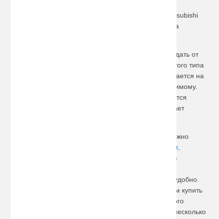
правильной покупки нужно знать лишь серию и год
производства своего автомобиля. Багажник для Mitsubishi
может крепиться на молдингах или же цепляться за
окантовку дверного проема.
Для транспортировки грузов, которые могут пострадать от
плохой погоды, лучше приобрести багажник закрытого типа
– пластиковый
бокс
. Он прочный, надежный, запирается на
ключ, лишая посторонних людей доступа к содержимому.
Более того, изделие данной модификации отличается
аэродинамической формой и совершенно не мешает
движению.
Все, кто любит спорт, отлично знают, насколько сложно
возить в машине такие крупные предметы как
лыжи,
сноуборды
или
велосипеды
. Они не помещаются в
небольшие автомобили, да и иметь в салоне такой
громоздкий предмет не очень хочется и не всегда удобно.
Поэтому мы предлагаем спортсменам и любителям купить
крепления для спортивного снаряжения. У нас много
разных видов таких приспособлений: на один или несколько