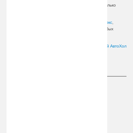
помощью можно транспортировать один или несколько
велосипедов
,
лыж либо сноубордов
.
Ещё один вариант изделий – закрытый
багажник-бокс
,
который обеспечивает идеальную сохранность любых
грузов.
Автор:
Сергей АвтоХол
Следите за новостями
Информация
О компании
Информация о доставке
Конфиденциальность
Политика обработки ПД
Дополнительно