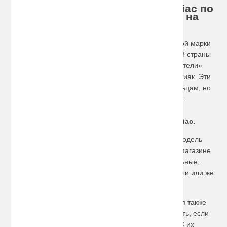
Хотите купить багажник на Pontiac по
доступной цене, сделайте заказ на
сайте!
Несмотря на то, что автомашины этой американской марки
уже не выпускаются с 2009 года, по дорогам нашей страны
продолжают колесить многочисленные «представители»
некогда очень популярной модификации авто Понтиак. Эти
автомобили верой и правдой служат своим владельцам, но
для полноценного функционирования нуждаются в
дополнительных элементах. Например, дачникам
однозначно необходимо
купить багажник на
Pontiac
.
Для выбора нужного багажника достаточно знать модель
автомашины и год ее выпуска. В нашем интернет-магазине
имеются разные варианты, в том числе универсальные,
раздвижные. Багажник может крепиться на молдинги или же
на рамки дверей авто.
Перевозка на такой машине спортивного инвентаря также
может представлять собой определенную сложность, если
не воспользоваться специальными креплениями. С их