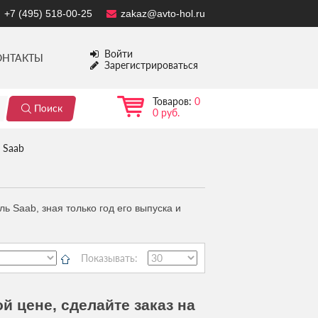
+7 (495) 518-00-25
zakaz@avto-hol.ru
Войти
ОНТАКТЫ
Зарегистрироваться
Товаров:
0
0 руб.
Saab
ь Saab, зная только год его выпуска и
Показывать:
й цене, сделайте заказ на