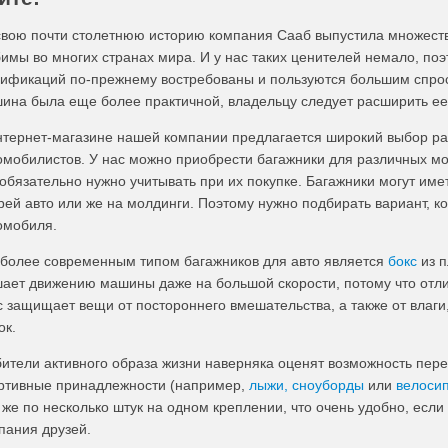
свою почти столетнюю историю компания Сааб выпустила множест
имы во многих странах мира. И у нас таких ценителей немало, по
ификаций по-прежнему востребованы и пользуются большим спросом
ина была еще более практичной, владельцу следует расширить е
нтернет-магазине нашей компании предлагается широкий выбор ра
омобилистов. У нас можно приобрести багажники для различных мо
 обязательно нужно учитывать при их покупке. Багажники могут им
рей авто или же на молдинги. Поэтому нужно подбирать вариант, 
омобиля.
более современным типом багажников для авто является
бокс
из п
ает движению машины даже на большой скорости, потому что отли
с защищает вещи от постороннего вмешательства, а также от влаги,
ок.
ители активного образа жизни наверняка оценят возможность пер
ртивные принадлежности (например,
лыжи, сноуборды
или
велоси
 же по несколько штук на одном креплении, что очень удобно, есл
пания друзей.