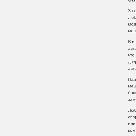
За 
люб
мод
маш
В и
авт
что
две
авт
Наи
меш
бок
зам
Люб
спо
или
ком