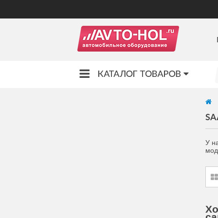
SA
У н
мод
Хо
са