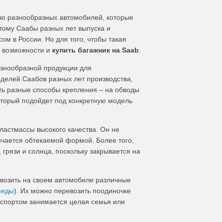
во разнообразных автомобилей, которые
этому Саабы разных лет выпуска и
 в России. Но для того, чтобы такая
е возможности и
купить багажник на Saab
.
знообразной продукции для
делей Саабов разных лет производства,
еть разные способы крепления – на обводы
который подойдет под конкретную модель
ластмассы высокого качества. Он не
чается обтекаемой формой. Более того,
 грязи и солнца, поскольку закрывается на
евозить на своем автомобиле различные
педы
). Их можно перевозить поодиночке
и спортом занимается целая семья или