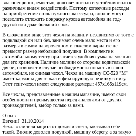
влагонепроницаемостью, долговечностью и устойчивостью к
различным видам воздействий. Поэтому копеечные расходы
на приобретение столь нужного аксессуара, вполне могут
позволить отложить покраску кузова автомобиля на год-
другой или даже больший срок.
В сложенном виде этот чехол на машину, независимо от того с
подкладкой он или без, занимает очень мало места и его
размеры в самом навороченном и тяжелом варианте не
превысят размер небольшой подушки. В комплекте к
автомобильному тенту прилагается удобная сумка на молнии
для его хранения. Наличие молнии со стороны водительской
двери, позволяет в случае необходимости попасть в салон
автомобиля, не снимая чехол. Чехол на машину CC-520 "M"
имеет карманы для зеркал и фиксирующую резинку в низу.
Этот тент-чехол имеет следующие размеры: 457х165х119см.
Все чехлы, представленные в нашем магазине, имеют свои
особенности и преимущества перед аналогами от других
производителей, выбор только за вами.
Отзыв
ЕвгениJ
,
31.10.2014
Чехол отличная защита от дождя и снега, заказывал себе
такой. Вполне доволен покупкой, машину сберегу, а за такую