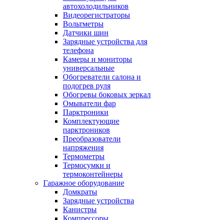
автохолодильников
Видеорегистраторы
Вольтметры
Датчики шин
Зарядные устройства для
телефона
Камеры и мониторы
универсальные
Обогреватели салона и
подогрев руля
Обогревы боковых зеркал
Омыватели фар
Парктроники
Комплектующие
парктроников
Преобразователи
напряжения
Термометры
Термосумки и
термоконтейнеры
Гаражное оборудование
Домкраты
Зарядные устройства
Канистры
Компрессоры