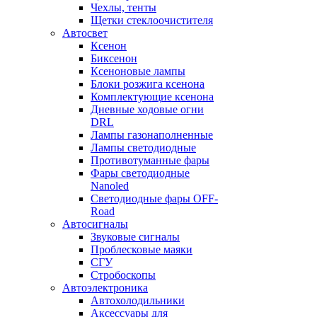
Чехлы, тенты
Щетки стеклоочистителя
Автосвет
Ксенон
Биксенон
Ксеноновые лампы
Блоки розжига ксенона
Комплектующие ксенона
Дневные ходовые огни
DRL
Лампы газонаполненные
Лампы светодиодные
Противотуманные фары
Фары светодиодные
Nanoled
Светодиодные фары OFF-
Road
Автосигналы
Звуковые сигналы
Проблесковые маяки
СГУ
Стробоскопы
Автоэлектроника
Автохолодильники
Аксессуары для