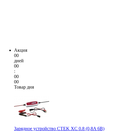
Акция
00
дней
00
:
00
00
Товар дня
Зарядное устройство CTEK XC 0.8 (0,8A 6В)