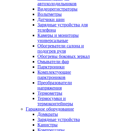
автохолодильников
Видеорегистраторы
Вольтметры
Датчики шин
Зарядные устройства для
телефона
Камеры и мониторы
универсальные
Обогреватели салона и
подогрев руля
Обогревы боковых зеркал
Омыватели фар
Парктроники
Комплектующие
парктроников
Преобразователи
напряжения
Термометры
Термосумки и
термоконтейнеры
Гаражное оборудование
Домкраты
Зарядные устройства
Канистры
Компрессоры