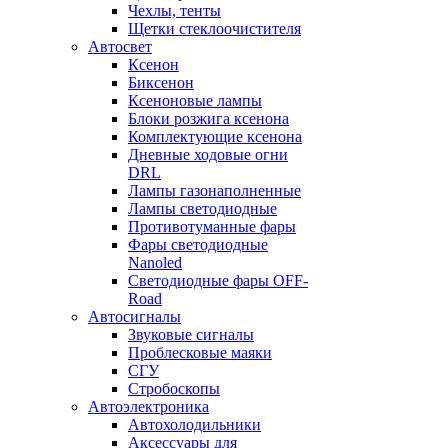
Чехлы, тенты
Щетки стеклоочистителя
Автосвет
Ксенон
Биксенон
Ксеноновые лампы
Блоки розжига ксенона
Комплектующие ксенона
Дневные ходовые огни
DRL
Лампы газонаполненные
Лампы светодиодные
Противотуманные фары
Фары светодиодные
Nanoled
Светодиодные фары OFF-
Road
Автосигналы
Звуковые сигналы
Проблесковые маяки
СГУ
Стробоскопы
Автоэлектроника
Автохолодильники
Аксессуары для