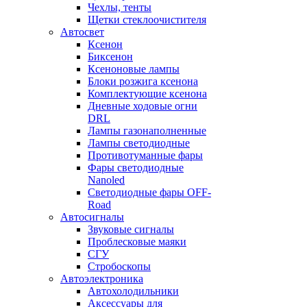
Чехлы, тенты
Щетки стеклоочистителя
Автосвет
Ксенон
Биксенон
Ксеноновые лампы
Блоки розжига ксенона
Комплектующие ксенона
Дневные ходовые огни
DRL
Лампы газонаполненные
Лампы светодиодные
Противотуманные фары
Фары светодиодные
Nanoled
Светодиодные фары OFF-
Road
Автосигналы
Звуковые сигналы
Проблесковые маяки
СГУ
Стробоскопы
Автоэлектроника
Автохолодильники
Аксессуары для