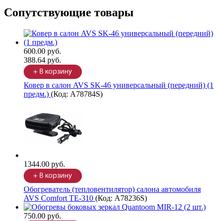
Сопутствующие товары
600.00 руб.
388.64 руб.
Ковер в салон AVS SK-46 универсальный (передний) (1
предм.)
(Код:
A78784S
)
1344.00 руб.
Обогреватель (тепловентилятор) салона автомобиля
AVS Comfort TE-310
(Код:
A78236S
)
750.00 руб.