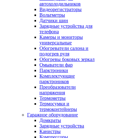
автохолодильников
Видеорегистраторы
Вольтметры
Датчики шин
Зарядные устройства для
телефона
Камеры и мониторы
универсальные
Обогреватели салона и
подогрев руля
Обогревы боковых зеркал
Омыватели фар
Парктроники
Комплектующие
парктроников
Преобразователи
напряжения
Термометры
Термосумки и
термоконтейнеры
Гаражное оборудование
Домкраты
Зарядные устройства
Канистры
Компрессоры