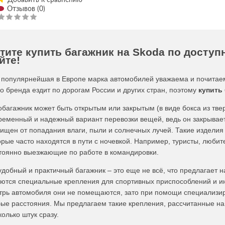
Отзывов (0)
тите купить багажник на Skoda по доступн
йте!
 популярнейшая в Европе марка автомобилей уважаема и почитае
го бренда ездит по дорогам России и других стран, поэтому
купить
обагажник может быть открытым или закрытым (в виде бокса из тве
ременный и надежный вариант перевозки вещей, ведь он закрываетс
ищен от попадания влаги, пыли и солнечных лучей. Такие изделия
орые часто находятся в пути с ночевкой. Например, туристы, любит
тоянно выезжающие по работе в командировки.
удобный и практичный багажник – это еще не всё, что предлагает н
ются специальные крепления для спортивных приспособлений и и
трь автомобиля они не помещаются, зато при помощи специализир
ые расстояния. Мы предлагаем такие крепления, рассчитанные на
колько штук сразу.