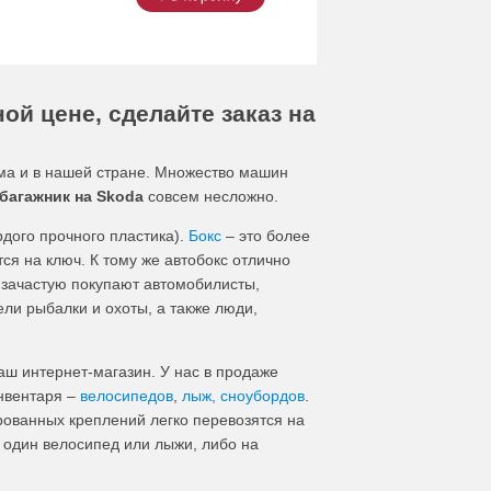
ой цене, сделайте заказ на
ма и в нашей стране. Множество машин
 багажник на Skoda
совсем несложно.
рдого прочного пластика).
Бокс
– это более
я на ключ. К тому же автобокс отлично
 зачастую покупают автомобилисты,
ели рыбалки и охоты, а также люди,
аш интернет-магазин. У нас в продаже
нвентаря –
велосипедов
,
лыж, сноубордов
.
ованных креплений легко перевозятся на
 один велосипед или лыжи, либо на