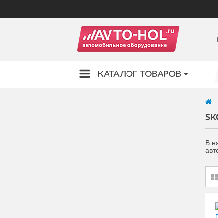
SK
В н
авт