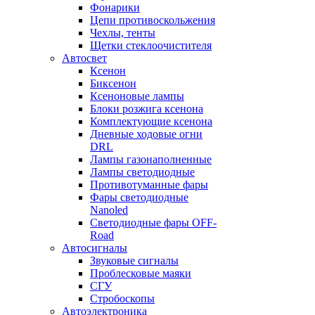
Фонарики
Цепи противоскольжения
Чехлы, тенты
Щетки стеклоочистителя
Автосвет
Ксенон
Биксенон
Ксеноновые лампы
Блоки розжига ксенона
Комплектующие ксенона
Дневные ходовые огни
DRL
Лампы газонаполненные
Лампы светодиодные
Противотуманные фары
Фары светодиодные
Nanoled
Светодиодные фары OFF-
Road
Автосигналы
Звуковые сигналы
Проблесковые маяки
СГУ
Стробоскопы
Автоэлектроника