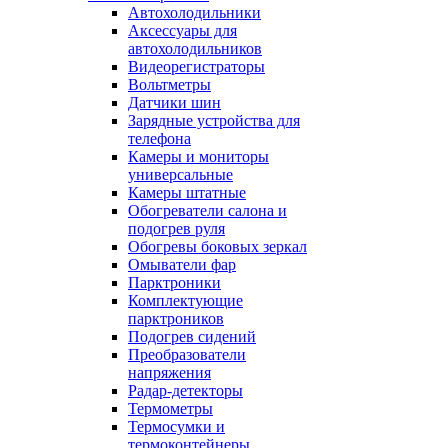
Автохолодильники
Аксессуары для
автохолодильников
Видеорегистраторы
Вольтметры
Датчики шин
Зарядные устройства для
телефона
Камеры и мониторы
универсальные
Камеры штатные
Обогреватели салона и
подогрев руля
Обогревы боковых зеркал
Омыватели фар
Парктроники
Комплектующие
парктроников
Подогрев сидений
Преобразователи
напряжения
Радар-детекторы
Термометры
Термосумки и
термоконтейнеры