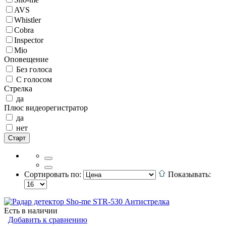
AVS
Whistler
Cobra
Inspector
Mio
Оповещение
Без голоса
С голосом
Стрелка
да
Плюс видеорегистратор
да
нет
Сортировать по:
Показывать:
Есть в наличии
Добавить к сравнению