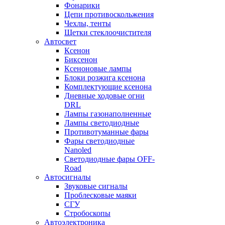
Фонарики
Цепи противоскольжения
Чехлы, тенты
Щетки стеклоочистителя
Автосвет
Ксенон
Биксенон
Ксеноновые лампы
Блоки розжига ксенона
Комплектующие ксенона
Дневные ходовые огни
DRL
Лампы газонаполненные
Лампы светодиодные
Противотуманные фары
Фары светодиодные
Nanoled
Светодиодные фары OFF-
Road
Автосигналы
Звуковые сигналы
Проблесковые маяки
СГУ
Стробоскопы
Автоэлектроника