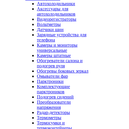
Автохолодильники
Аксессуары для
автохолодильников
Видеорегистраторы
Вольтметры
Датчики шин
Зарядные устройства для
телефона
Камеры и мониторы
универсальные
Камеры штатные
Обогреватели салона и
подогрев руля
Обогревы боковых зеркал
Омыватели фар
Парктроники
Комплектующие
парктроников
Подогрев сидений
Преобразователи
напряжения
Радар-детекторы
Термометры
Термосумки и
термоконтейнеры