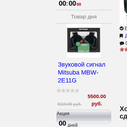
00
00
:
00
Товар дня
Е
О
Звуковой сигнал
Mitsuba MBW-
2E11G
5500.00
руб.
8110.00 руб.
Х
Акция
сд
00
дней