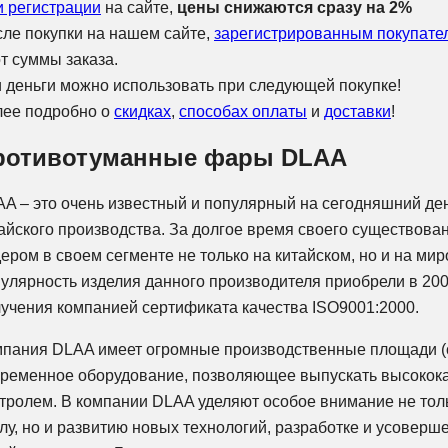
 регистрации
на сайте,
цены снижаются сразу на 2%
ле покупки на нашем сайте,
зарегистрированным покупате
т суммы заказа.
 деньги можно использовать при следующей покупке!
лее подробно о
скидках
,
способах оплаты
и
доставки
!
ротивотуманные фары DLAA
A – это очень известный и популярный на сегодняшний де
айского производства. За долгое время своего существова
ером в своем сегменте не только на китайском, но и на м
улярность изделия данного производителя приобрели в 200
учения компанией сертификата качества ISO9001:2000.
пания DLAA имеет огромные производственные площади (
ременное оборудование, позволяющее выпускать высокок
тролем. В компании DLAA уделяют особое внимание не то
лу, но и развитию новых технологий, разработке и усоверш