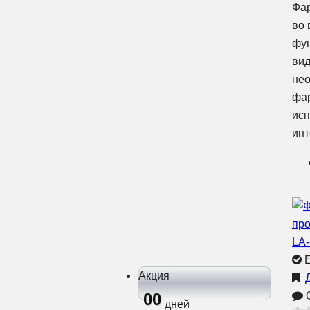
Фар
во 
фун
вид
нео
фар
исп
инт
Е
Акция
О
00
дней