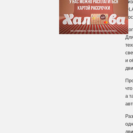
диз
DLA
пос
Доп
Для
тех
све
и о
дви
Про
что
а т
авт
Раз
одн
дви