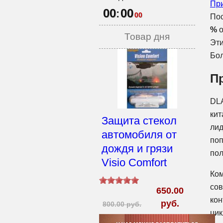
При
00
00
:
00
Пос
%
о
Товар дня
Эти
Бо
П
DLA
кит
Защита стекол
лид
автомобиля от
поп
дождя и грязи
пол
Visio Comfort
Ком
сов
650.00
кон
руб.
800.00 руб.
цик