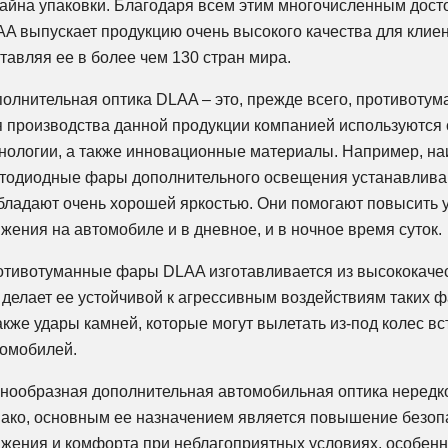
айна упаковки. Благодаря всем этим многочисленным дос
A выпускает продукцию очень высокого качества для клиен
тавляя ее в более чем 130 стран мира.
олнительная оптика DLAA – это, прежде всего, противоту
 производства данной продукции компанией используются
нологии, а также инновационные материалы. Например, н
тодиодные фары дополнительного освещения устанавлива
бладают очень хорошей яркостью. Они помогают повысить 
жения на автомобиле и в дневное, и в ночное время суток.
тивотуманные фары DLAA изготавливается из высококаче
 делает ее устойчивой к агрессивным воздействиям таких 
акже удары камней, которые могут вылетать из-под колес в
омобилей.
нообразная дополнительная автомобильная оптика нередко 
ако, основным ее назначением является повышение безоп
жения и комфорта при неблагоприятных условиях, особенн