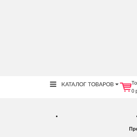
То
0 
Пр