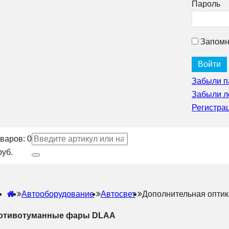
Пароль
Запомн
Забыли п
Забыли л
Регистра
варов:
0
руб.
Автооборудование
Автосвет
Дополнительная опти
отивотуманные фары DLAA