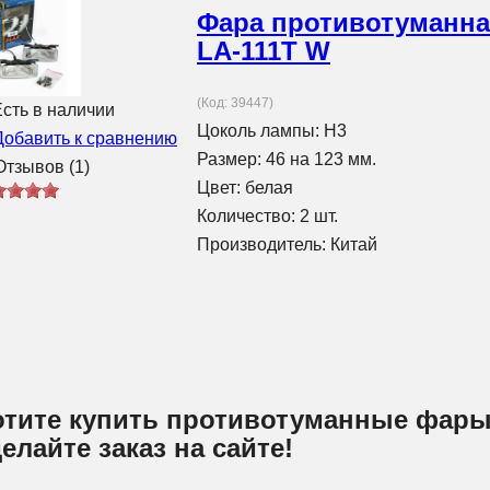
Фара противотуманн
LA-111T W
(Код:
39447
)
сть в наличии
Цоколь лампы: H3
Добавить к сравнению
Размер: 46 на 123 мм.
тзывов (1)
Цвет: белая
Количество: 2 шт.
Производитель:
Китай
отите купить противотуманные фары
елайте заказ на сайте!