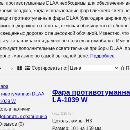
ы противотуманные DLAA необходимы для обеспечения вид
время осадков, когда использование фар ближнего света 
кции противотуманные фары DLAA (благодаря ширине луч
имость дорожного полотна, включая обочину, что особенно 
свещенных дорогах с пешеходной обочиной. Известно, что
ы устанавливаются далеко не на всех автомобилях. Именн
ользуют дополнительные осветительные приборы DLAA, п
ернет-магазине по самой выгодной цене.
Подробнее
Сортировать по:
П
Фара противотуманн
LA-1039 W
сть в наличии
(Код:
03675
)
Добавить к сравнению
Цоколь лампы: H3
тзывов (0)
Размер: 101 на 159 мм.