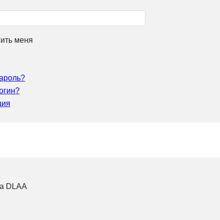
ить меня
ароль?
огин?
ция
ка DLAA