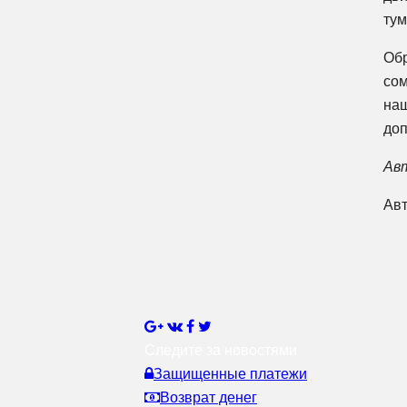
тум
Обр
сом
наш
доп
Ав
Ав
Следите за новостями
Защищенные платежи
Возврат денег