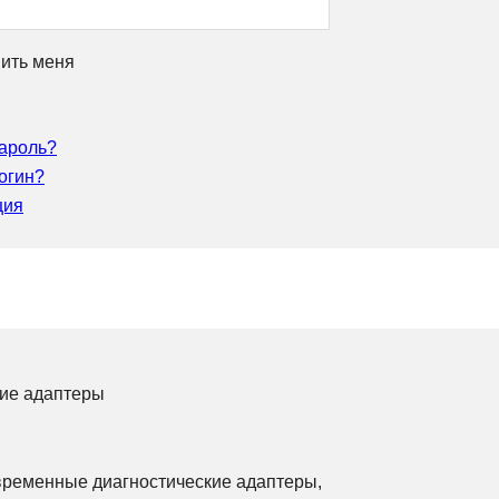
ить меня
ароль?
огин?
ция
кие адаптеры
временные диагностические адаптеры,