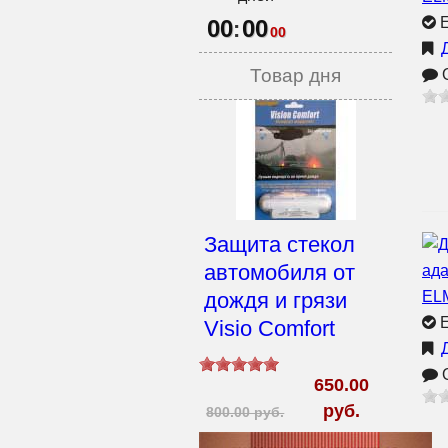
Е
00
00
:
00
Товар дня
О
Защита стекол
автомобиля от
дождя и грязи
Е
Visio Comfort
О
650.00
руб.
800.00 руб.