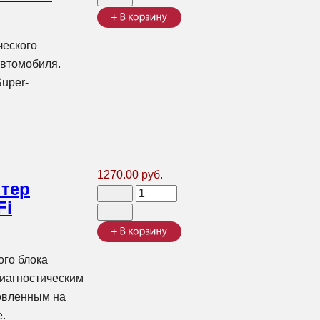
ческого
автомобиля.
uper-
1270.00 руб.
птер
Fi
ого блока
иагностическим
овленным на
.