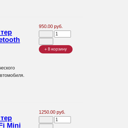
950.00 руб.
птер
etooth
ческого
автомобиля.
1250.00 руб.
птер
i Mini