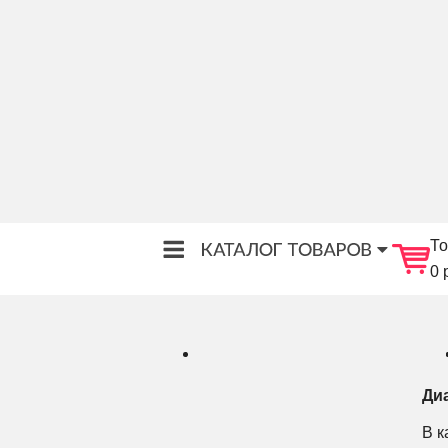
То
0 
Ди
В к