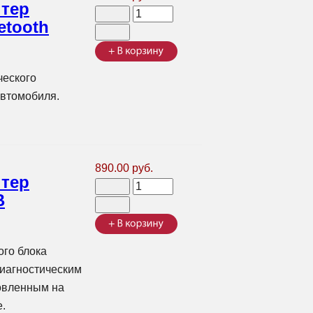
птер
etooth
ческого
автомобиля.
890.00 руб.
птер
B
ого блока
иагностическим
овленным на
.