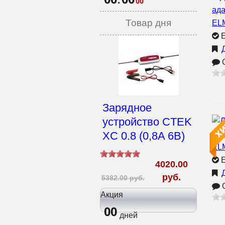
00
Товар дня
Е
О
Зарядное
устройство CTEK
XC 0.8 (0,8A 6В)
Е
4020.00
руб.
5382.00 руб.
О
Акция
00
дней