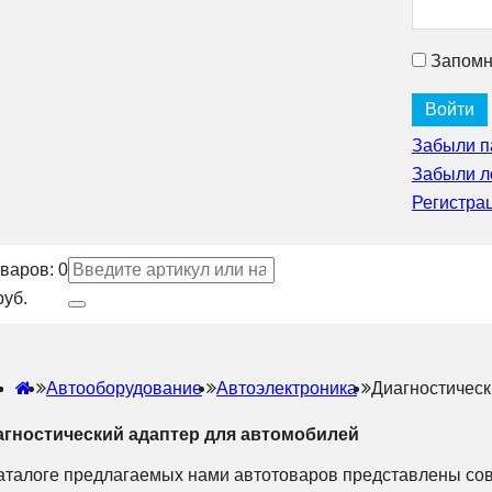
Запомн
Забыли п
Забыли л
Регистра
варов:
0
руб.
Автооборудование
Автоэлектроника
Диагностичес
агностический адаптер для автомобилей
аталоге предлагаемых нами автотоваров представлены со