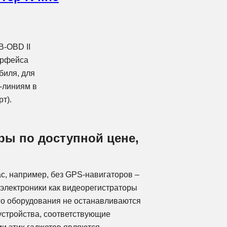
B-OBD II
ерфейса
биля, для
-линиям в
т).
ры по доступной цене,
с, например, без GPS-навигаторов –
 электроники как видеорегистраторы
го оборудования не останавливаются
 устройства, соответствующие