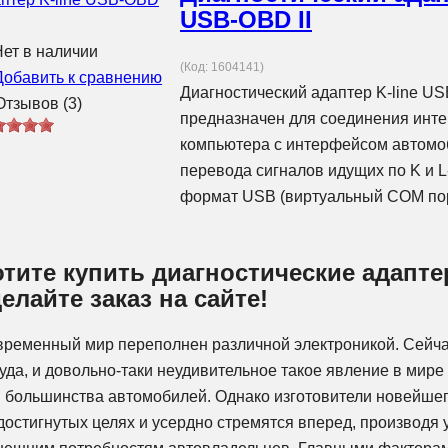
USB-OBD II
ет в наличии
(Код:
1604141
)
Добавить к сравнению
Диагностический адаптер K-line US
тзывов (3)
предназначен для соединения инт
компьютера с интерфейсом автомо
перевода сигналов идущих по K и L
формат USB (виртуальный COM пор
отите купить диагностические адапте
елайте заказ на сайте!
ременный мир переполнен различной электроникой. Сейча
уда, и довольно-таки неудивительное такое явление в мире
 большинства автомобилей. Однако изготовители новейше
достигнутых целях и усердно стремятся вперед, производя