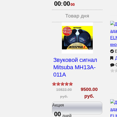
00
00
:
00
Товар дня
Е
Звуковой сигнал
О
Mitsuba MH13A-
011A
9500.00
10822.00
руб.
руб.
Акция
00
дней