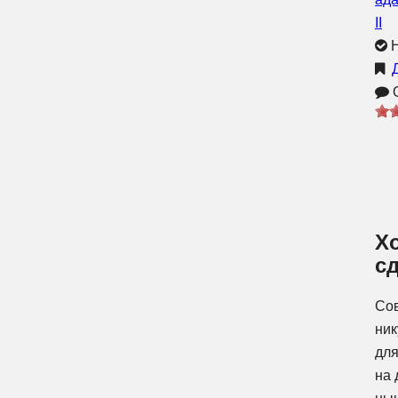
Н
О
Х
сд
Сов
ник
для
на 