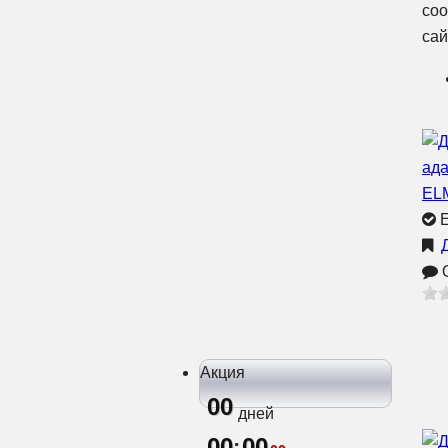
соо
сай
Е
О
Акция
00
дней
00
00
: