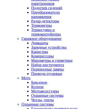
парктроников
Подогрев сидений
Преобразователи
напряжения
Радар-детекторы
Термометры
Термосумки и
термоконтейнеры
Гаражное оборудование
Домкраты
Зарядные устройства
Канистры
Компрессоры
Манометры и герметики
Набор инструмента
Переносные лампы
Провода пусковые
Мото
Биксенон
Ксенон
Мотоаксессуары
Охранные системы
Чехлы, тенты
Охранные системы
Блокираторы рулевого вала