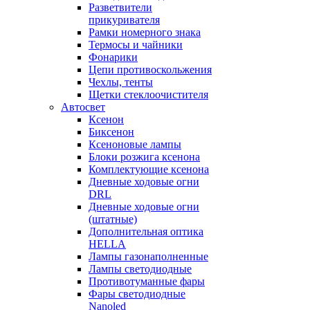
Разветвители
прикуривателя
Рамки номерного знака
Термосы и чайники
Фонарики
Цепи противоскольжения
Чехлы, тенты
Щетки стеклоочистителя
Автосвет
Ксенон
Биксенон
Ксеноновые лампы
Блоки розжига ксенона
Комплектующие ксенона
Дневные ходовые огни
DRL
Дневные ходовые огни
(штатные)
Дополнительная оптика
HELLA
Лампы газонаполненные
Лампы светодиодные
Противотуманные фары
Фары светодиодные
Nanoled