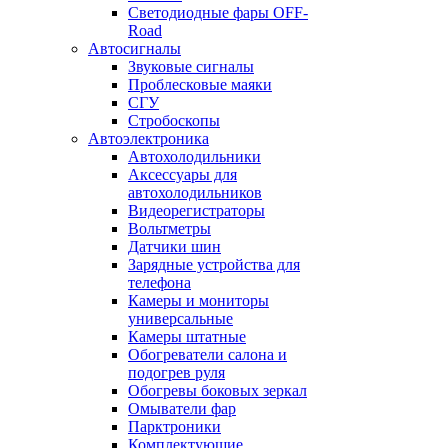
Светодиодные фары OFF-
Road
Автосигналы
Звуковые сигналы
Проблесковые маяки
СГУ
Стробоскопы
Автоэлектроника
Автохолодильники
Аксессуары для
автохолодильников
Видеорегистраторы
Вольтметры
Датчики шин
Зарядные устройства для
телефона
Камеры и мониторы
универсальные
Камеры штатные
Обогреватели салона и
подогрев руля
Обогревы боковых зеркал
Омыватели фар
Парктроники
Комплектующие