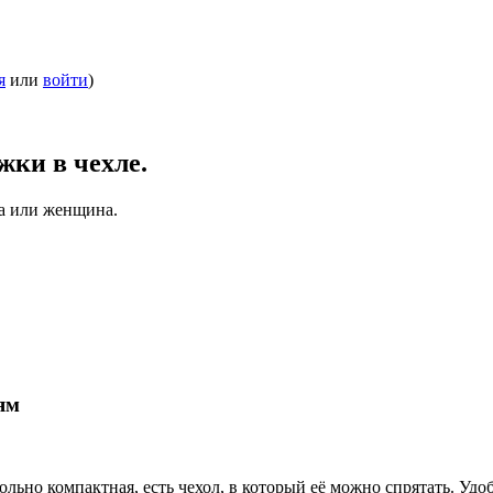
я
или
войти
)
жки в чехле.
а или женщина.
ям
льно компактная, есть чехол, в который её можно спрятать. Удоб