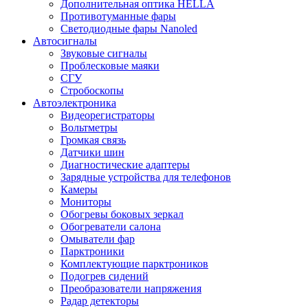
Дополнительная оптика HELLA
Противотуманные фары
Светодиодные фары Nanoled
Автосигналы
Звуковые сигналы
Проблесковые маяки
СГУ
Стробоскопы
Автоэлектроника
Видеорегистраторы
Вольтметры
Громкая связь
Датчики шин
Диагностические адаптеры
Зарядные устройства для телефонов
Камеры
Мониторы
Обогревы боковых зеркал
Обогреватели салона
Омыватели фар
Парктроники
Комплектующие парктроников
Подогрев сидений
Преобразователи напряжения
Радар детекторы