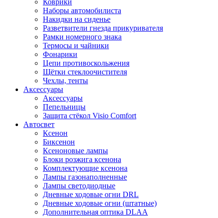
Коврики
Наборы автомобилиста
Накидки на сиденье
Разветвители гнезда прикуривателя
Рамки номерного знака
Термосы и чайники
Фонарики
Цепи противоскольжения
Щётки стеклоочистителя
Чехлы, тенты
Аксессуары
Аксессуары
Пепельницы
Защита стёкол Visio Comfort
Автосвет
Ксенон
Биксенон
Ксеноновые лампы
Блоки розжига ксенона
Комплектующие ксенона
Лампы газонаполненные
Лампы светодиодные
Дневные ходовые огни DRL
Дневные ходовые огни (штатные)
Дополнительная оптика DLAA