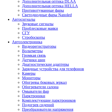
Дополнительная оптика DLAA
Дополнительная оптика HELLA
Противотуманные фары
Светодиодные фары Nanoled
Автосигналы
Звуковые сигналы
Проблесковые маяки
СГУ
Стробоскопы
Автоэлектроника
Видеорегистраторы
Вольтметры
Громкая связь
Датчики шин
Диагностические адаптеры
Зарядные устройства для телефонов
Камеры
Мониторы
Обогревы боковых зеркал
Обогреватели салона
Омыватели фар
Парктроники
Комплектующие парктроников
Подогрев сидений
Преобразователи напряжения