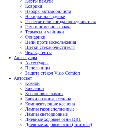
Карты памяти
Коврики
Наборы автомобилиста
Накидки на сиденье
Разветвители гнезда прикуривателя
Рамки номерного знака
Термосы и чайники
Фонарики
Цепи противоскольжения
Щётки стеклоочистителя
Чехлы, тенты
Аксессуары
Аксессуары
Пепельницы
Защита стёкол Visio Comfort
Автосвет
Ксенон
Биксенон
Ксеноновые лампы
Блоки розжига ксенона
Комплектующие ксенона
Лампы газонаполненные
Лампы светодиодные
Дневные ходовые огни DRL
Дневные ходовые огни (штатные)