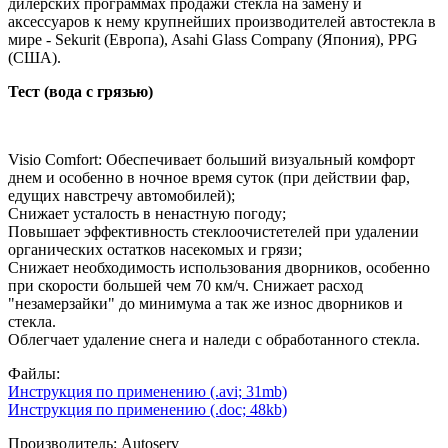
дилерских программах продажи стекла на замену и
аксессуаров к нему крупнейших производителей автостекла в
мире - Sekurit (Европа), Asahi Glass Company (Япония), PPG
(США).
Тест (вода с грязью)
Visio Comfort: Обеспечивает больший визуальный комфорт
днем и особенно в ночное время суток (при действии фар,
едущих навстречу автомобилей);
Снижает усталость в ненастную погоду;
Повышает эффективность стеклоочистетелей при удалении
органических остатков насекомых и грязи;
Снижает необходимость использования дворников, особенно
при скорости большей чем 70 км/ч. Снижает расход
"незамерзайки" до минимума а так же износ дворников и
стекла.
Облегчает удаление снега и наледи с обработанного стекла.
Файлы:
Инструкция по применению (.avi; 31mb)
Инструкция по применению (.doc; 48kb)
Производитель:
Autoserv