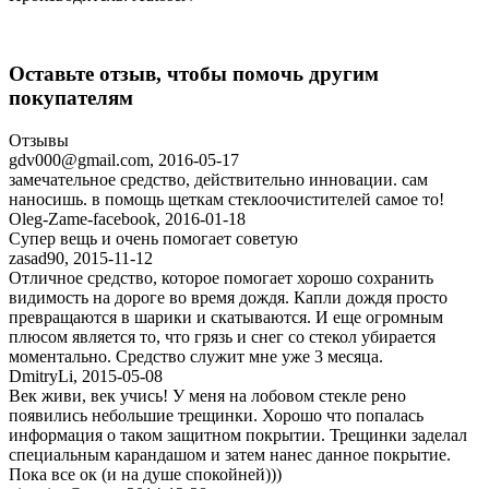
Оставьте отзыв, чтобы помочь другим
покупателям
Отзывы
gdv000@gmail.com
,
2016-05-17
замечательное средство, действительно инновации. сам
наносишь. в помощь щеткам стеклоочистителей самое то!
Oleg-Zame-facebook
,
2016-01-18
Супер вещь и очень помогает советую
zasad90
,
2015-11-12
Отличное средство, которое помогает хорошо сохранить
видимость на дороге во время дождя. Капли дождя просто
превращаются в шарики и скатываются. И еще огромным
плюсом является то, что грязь и снег со стекол убирается
моментально. Средство служит мне уже 3 месяца.
DmitryLi
,
2015-05-08
Век живи, век учись! У меня на лобовом стекле рено
появились небольшие трещинки. Хорошо что попалась
информация о таком защитном покрытии. Трещинки заделал
специальным карандашом и затем нанес данное покрытие.
Пока все ок (и на душе спокойней)))