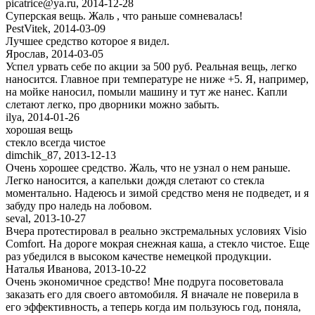
picatrice@ya.ru
,
2014-12-28
Суперская вещь. Жаль , что раньше сомневалась!
PestVitek
,
2014-03-09
Лучшее средство которое я видел.
Ярослав
,
2014-03-05
Успел урвать себе по акции за 500 руб. Реальная вещь, легко
наносится. Главное при температуре не ниже +5. Я, например,
на мойке наносил, помыли машину и тут же нанес. Капли
слетают легко, про дворники можно забыть.
ilya
,
2014-01-26
хорошая вещь
стекло всегда чистое
dimchik_87
,
2013-12-13
Очень хорошее средство. Жаль, что не узнал о нем раньше.
Легко наносится, а капельки дождя слетают со стекла
моментально. Надеюсь и зимой средство меня не подведет, и я
забуду про наледь на лобовом.
seval
,
2013-10-27
Вчера протестировал в реально экстремальных условиях Visio
Comfort. На дороге мокрая снежная каша, а стекло чистое. Еще
раз убедился в высоком качестве немецкой продукции.
Наталья Иванова
,
2013-10-22
Очень экономичное средство! Мне подруга посоветовала
заказать его для своего автомобиля. Я вначале не поверила в
его эффективность, а теперь когда им пользуюсь год, поняла,