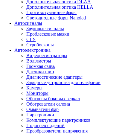
Дополнительная оптика DLAA
Дополнительная оптика HELLA
Противотуманные фары
Светодиодные фары Nanoled
Автосигналы
Звуковые сигналы
Проблесковые маяки
СГУ
Стробоскопы
Автоэлектроника
Видеорегистраторы
Вольтметры
Громкая связь
Датчики шин
Диагностические адаптеры
Зарядные устройства для телефонов
Камеры
Мониторы
Обогревы боковых зеркал
Обогреватели салона
Омыватели фар
Парктроники
Комплектующие парктроников
Подогрев сидений
Преобразователи напряжения