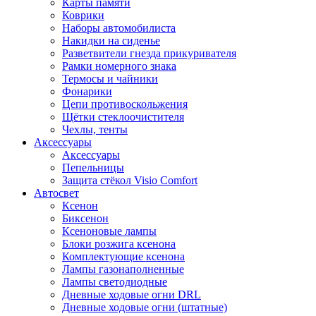
Карты памяти
Коврики
Наборы автомобилиста
Накидки на сиденье
Разветвители гнезда прикуривателя
Рамки номерного знака
Термосы и чайники
Фонарики
Цепи противоскольжения
Щётки стеклоочистителя
Чехлы, тенты
Аксессуары
Аксессуары
Пепельницы
Защита стёкол Visio Comfort
Автосвет
Ксенон
Биксенон
Ксеноновые лампы
Блоки розжига ксенона
Комплектующие ксенона
Лампы газонаполненные
Лампы светодиодные
Дневные ходовые огни DRL
Дневные ходовые огни (штатные)