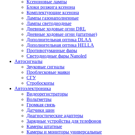
Ксеноновые лампы
Блоки розжига ксенона
Комплектующие ксенона
Лампы газонаполненные
Лампы светодиодные
Дневные ходовые огни DRL
Дневные ходовые огни (штатные)
Дополнительная оптика DLAA
Дополнительная оптика HELLA
Противотуманные фары
Светодиодные фары Nanoled
Автосигналы
Звуковые сигналы
Проблесковые маяки
СГУ
Стробоскопы
Автоэлектроника
Видеорегистраторы
Вольтметры
Громкая связь
Датчики шин
Диагностические адаптеры
Зарядные устройства для телефонов
Камеры штатные
Камеры и мониторы универсальные