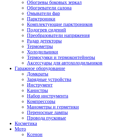
Обогревы боковых зеркал
Обогреватели салона
Омыватели фар
Парктроники
Комплектующие парктроников
Подогрев сидений
Преобразователи напряжения
Радар детекторы
Термометры
Холодильники
Термосумки и термоконтейнеры
Аксессуары для автохолодильников
Гаражное оборудование
Домкраты
Зарядные устройства
Инструмент
Канистры
Набор инструмента
Компрессоры
Манометры и герметики
Переносные лампы
Провода пусковые
Косметика
Мото
Ксенон