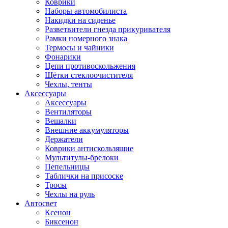
Коврики
Наборы автомобилиста
Накидки на сиденье
Разветвители гнезда прикуривателя
Рамки номерного знака
Термосы и чайники
Фонарики
Цепи противоскольжения
Щётки стеклоочистителя
Чехлы, тенты
Аксессуары
Аксессуары
Вентиляторы
Вешалки
Внешние аккумуляторы
Держатели
Коврики антискользящие
Мультитулы-брелоки
Пепельницы
Таблички на присоске
Тросы
Чехлы на руль
Автосвет
Ксенон
Биксенон