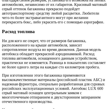
благодаря своим размерам, установка его возможна на любых
автомобилях, независимо от их габаритов. Красивый матовый
серый оттенок багажника прекрасно подойдет
автотранспортному средству любой расцветки. Любители
чего-то более экстравагантного могут при желании
перекрасить бокс, либо украсить его с помощью аэрографии.
Расход топлива
Ни для кого не секрет, что от размеров багажника,
расположенного на крыше автомобиля, зависит
сопротивление воздуха во время движения. Данная модель
автобокса обладает прекрасной аэродинамикой. Расход
топлива автомобиля, оснащенного данным устройством,
практически не изменяется. Разница в показателях составляет
не более одного литра на каждые сто километров пробега.
При изготовлении этого багажника применяются
высококачественные материалы (российский пластик АБС) и
надежная фурнитура, специально разработанная для суровых
российских эксплуатационных условий. Автобокс LUX 600
серый матовый оснащен центральным замком с
многоточечным отпиранием и двухсторонним запиранием
отечественного производства.