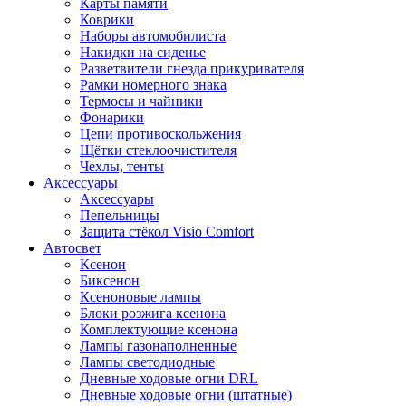
Карты памяти
Коврики
Наборы автомобилиста
Накидки на сиденье
Разветвители гнезда прикуривателя
Рамки номерного знака
Термосы и чайники
Фонарики
Цепи противоскольжения
Щётки стеклоочистителя
Чехлы, тенты
Аксессуары
Аксессуары
Пепельницы
Защита стёкол Visio Comfort
Автосвет
Ксенон
Биксенон
Ксеноновые лампы
Блоки розжига ксенона
Комплектующие ксенона
Лампы газонаполненные
Лампы светодиодные
Дневные ходовые огни DRL
Дневные ходовые огни (штатные)