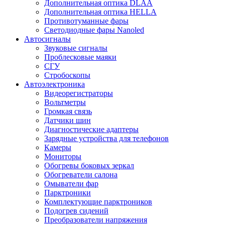
Дополнительная оптика DLAA
Дополнительная оптика HELLA
Противотуманные фары
Светодиодные фары Nanoled
Автосигналы
Звуковые сигналы
Проблесковые маяки
СГУ
Стробоскопы
Автоэлектроника
Видеорегистраторы
Вольтметры
Громкая связь
Датчики шин
Диагностические адаптеры
Зарядные устройства для телефонов
Камеры
Мониторы
Обогревы боковых зеркал
Обогреватели салона
Омыватели фар
Парктроники
Комплектующие парктроников
Подогрев сидений
Преобразователи напряжения