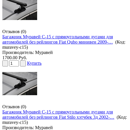
Отзывов (0)
Багажник Муравей С-15 с прямоугольными дугами для
автомобилей без рейлингов Fiat Qubo минивен 2009-…
(Код:
muravey-c15
)
Производитель:
Муравей
1700.00 Руб.
Купить
Отзывов (0)
Багажник Муравей С-15 с прямоугольными дугами для
автомобилей без рейлингов Fiat Stilo хэтчбек 3д 2002-…
(Код:
muravey-c15
)
Производитель:
Муравей