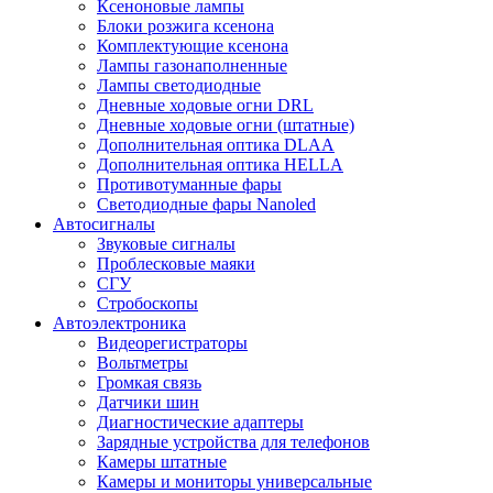
Ксеноновые лампы
Блоки розжига ксенона
Комплектующие ксенона
Лампы газонаполненные
Лампы светодиодные
Дневные ходовые огни DRL
Дневные ходовые огни (штатные)
Дополнительная оптика DLAA
Дополнительная оптика HELLA
Противотуманные фары
Светодиодные фары Nanoled
Автосигналы
Звуковые сигналы
Проблесковые маяки
СГУ
Стробоскопы
Автоэлектроника
Видеорегистраторы
Вольтметры
Громкая связь
Датчики шин
Диагностические адаптеры
Зарядные устройства для телефонов
Камеры штатные
Камеры и мониторы универсальные