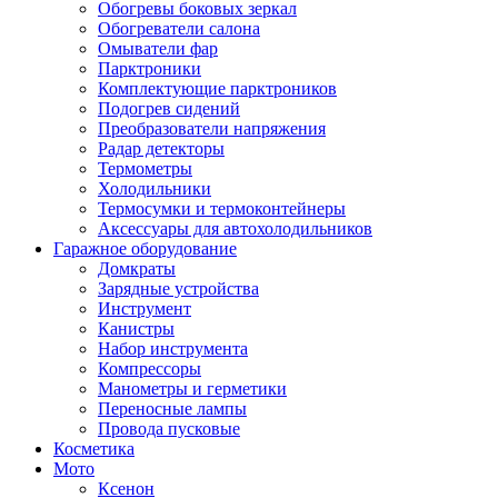
Обогревы боковых зеркал
Обогреватели салона
Омыватели фар
Парктроники
Комплектующие парктроников
Подогрев сидений
Преобразователи напряжения
Радар детекторы
Термометры
Холодильники
Термосумки и термоконтейнеры
Аксессуары для автохолодильников
Гаражное оборудование
Домкраты
Зарядные устройства
Инструмент
Канистры
Набор инструмента
Компрессоры
Манометры и герметики
Переносные лампы
Провода пусковые
Косметика
Мото
Ксенон