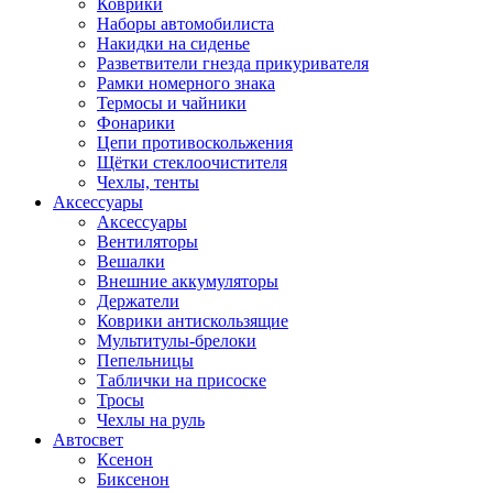
Коврики
Наборы автомобилиста
Накидки на сиденье
Разветвители гнезда прикуривателя
Рамки номерного знака
Термосы и чайники
Фонарики
Цепи противоскольжения
Щётки стеклоочистителя
Чехлы, тенты
Аксессуары
Аксессуары
Вентиляторы
Вешалки
Внешние аккумуляторы
Держатели
Коврики антискользящие
Мультитулы-брелоки
Пепельницы
Таблички на присоске
Тросы
Чехлы на руль
Автосвет
Ксенон
Биксенон