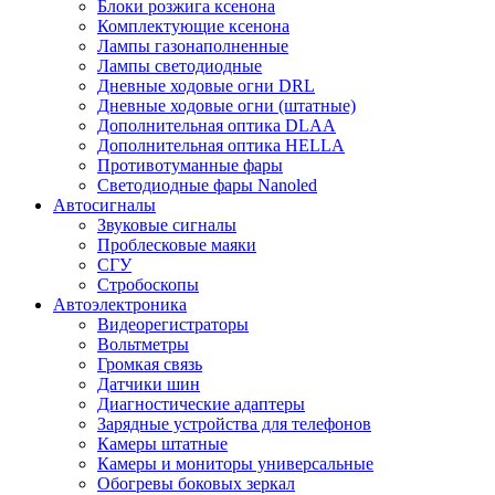
Блоки розжига ксенона
Комплектующие ксенона
Лампы газонаполненные
Лампы светодиодные
Дневные ходовые огни DRL
Дневные ходовые огни (штатные)
Дополнительная оптика DLAA
Дополнительная оптика HELLA
Противотуманные фары
Светодиодные фары Nanoled
Автосигналы
Звуковые сигналы
Проблесковые маяки
СГУ
Стробоскопы
Автоэлектроника
Видеорегистраторы
Вольтметры
Громкая связь
Датчики шин
Диагностические адаптеры
Зарядные устройства для телефонов
Камеры штатные
Камеры и мониторы универсальные
Обогревы боковых зеркал