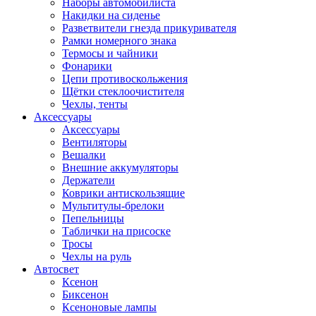
Наборы автомобилиста
Накидки на сиденье
Разветвители гнезда прикуривателя
Рамки номерного знака
Термосы и чайники
Фонарики
Цепи противоскольжения
Щётки стеклоочистителя
Чехлы, тенты
Аксессуары
Аксессуары
Вентиляторы
Вешалки
Внешние аккумуляторы
Держатели
Коврики антискользящие
Мультитулы-брелоки
Пепельницы
Таблички на присоске
Тросы
Чехлы на руль
Автосвет
Ксенон
Биксенон
Ксеноновые лампы