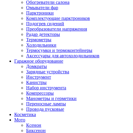
Обогреватели салона
Омыватели фар
Парктроники
Комплектующие парктроников
Подогрев сидений
Преобразователи напряжения
Радар детекторы
Термометры
Холодильники
Термосумки и термоконтейнеры
Аксессуары для автохолодильников
Гаражное оборудование
Домкраты
Зарядные устройства
Инструмент
Канистры
Набор инструмента
Компрессоры
Манометры и герметики
Переносные лампы
Провода пусковые
Косметика
Мото
Ксенон
Биксенон