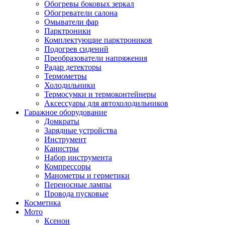
Обогревы боковых зеркал
Обогреватели салона
Омыватели фар
Парктроники
Комплектующие парктроников
Подогрев сидений
Преобразователи напряжения
Радар детекторы
Термометры
Холодильники
Термосумки и термоконтейнеры
Аксессуары для автохолодильников
Гаражное оборудование
Домкраты
Зарядные устройства
Инструмент
Канистры
Набор инструмента
Компрессоры
Манометры и герметики
Переносные лампы
Провода пусковые
Косметика
Мото
Ксенон