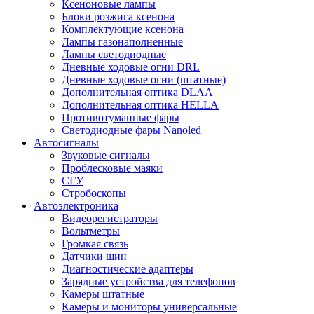
Ксеноновые лампы
Блоки розжига ксенона
Комплектующие ксенона
Лампы газонаполненные
Лампы светодиодные
Дневные ходовые огни DRL
Дневные ходовые огни (штатные)
Дополнительная оптика DLAA
Дополнительная оптика HELLA
Противотуманные фары
Светодиодные фары Nanoled
Автосигналы
Звуковые сигналы
Проблесковые маяки
СГУ
Стробоскопы
Автоэлектроника
Видеорегистраторы
Вольтметры
Громкая связь
Датчики шин
Диагностические адаптеры
Зарядные устройства для телефонов
Камеры штатные
Камеры и мониторы универсальные