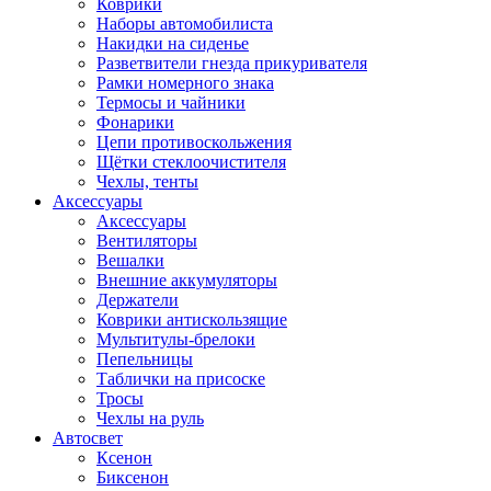
Коврики
Наборы автомобилиста
Накидки на сиденье
Разветвители гнезда прикуривателя
Рамки номерного знака
Термосы и чайники
Фонарики
Цепи противоскольжения
Щётки стеклоочистителя
Чехлы, тенты
Аксессуары
Аксессуары
Вентиляторы
Вешалки
Внешние аккумуляторы
Держатели
Коврики антискользящие
Мультитулы-брелоки
Пепельницы
Таблички на присоске
Тросы
Чехлы на руль
Автосвет
Ксенон
Биксенон