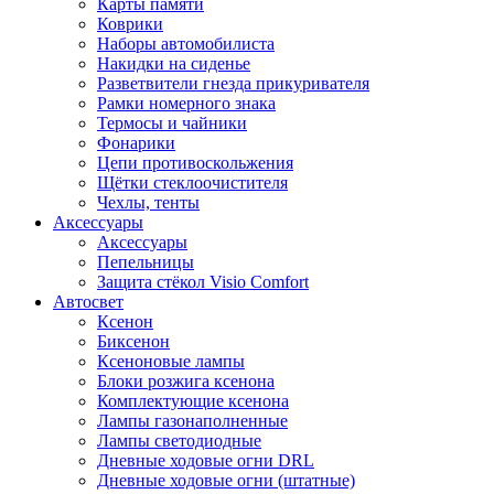
Карты памяти
Коврики
Наборы автомобилиста
Накидки на сиденье
Разветвители гнезда прикуривателя
Рамки номерного знака
Термосы и чайники
Фонарики
Цепи противоскольжения
Щётки стеклоочистителя
Чехлы, тенты
Аксессуары
Аксессуары
Пепельницы
Защита стёкол Visio Comfort
Автосвет
Ксенон
Биксенон
Ксеноновые лампы
Блоки розжига ксенона
Комплектующие ксенона
Лампы газонаполненные
Лампы светодиодные
Дневные ходовые огни DRL
Дневные ходовые огни (штатные)