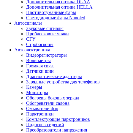
Дополнительная оптика DLAA
Дополнительная оптика HELLA
Противотуманные фары
Светодиодные фары Nanoled
Автосигналы
Звуковые сигналы
Проблесковые маяки
СГУ
Стробоскопы
Автоэлектроника
Видеорегистраторы
Вольтметры
Громкая связь
Датчики шин
Диагностические адаптеры
Зарядные устройства для телефонов
Камеры
Мониторы
Обогревы боковых зеркал
Обогреватели салона
Омыватели фар
Парктроники
Комплектующие парктроников
Подогрев сидений
Преобразователи напряжения