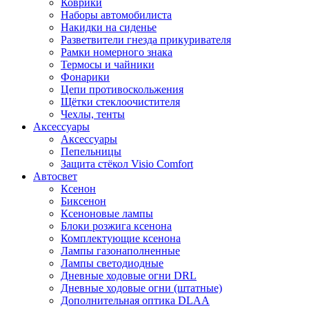
Коврики
Наборы автомобилиста
Накидки на сиденье
Разветвители гнезда прикуривателя
Рамки номерного знака
Термосы и чайники
Фонарики
Цепи противоскольжения
Щётки стеклоочистителя
Чехлы, тенты
Аксессуары
Аксессуары
Пепельницы
Защита стёкол Visio Comfort
Автосвет
Ксенон
Биксенон
Ксеноновые лампы
Блоки розжига ксенона
Комплектующие ксенона
Лампы газонаполненные
Лампы светодиодные
Дневные ходовые огни DRL
Дневные ходовые огни (штатные)
Дополнительная оптика DLAA