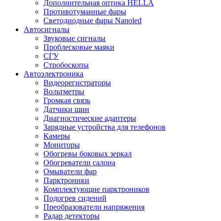
Дополнительная оптика HELLA
Противотуманные фары
Светодиодные фары Nanoled
Автосигналы
Звуковые сигналы
Проблесковые маяки
СГУ
Стробоскопы
Автоэлектроника
Видеорегистраторы
Вольтметры
Громкая связь
Датчики шин
Диагностические адаптеры
Зарядные устройства для телефонов
Камеры
Мониторы
Обогревы боковых зеркал
Обогреватели салона
Омыватели фар
Парктроники
Комплектующие парктроников
Подогрев сидений
Преобразователи напряжения
Радар детекторы