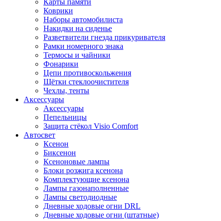
Карты памяти
Коврики
Наборы автомобилиста
Накидки на сиденье
Разветвители гнезда прикуривателя
Рамки номерного знака
Термосы и чайники
Фонарики
Цепи противоскольжения
Щётки стеклоочистителя
Чехлы, тенты
Аксессуары
Аксессуары
Пепельницы
Защита стёкол Visio Comfort
Автосвет
Ксенон
Биксенон
Ксеноновые лампы
Блоки розжига ксенона
Комплектующие ксенона
Лампы газонаполненные
Лампы светодиодные
Дневные ходовые огни DRL
Дневные ходовые огни (штатные)