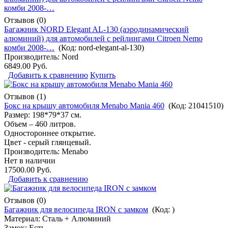
Отзывов (0)
Багажник NORD Elegant AL-130 (аэродинамический
алюминий) для автомобилей с рейлингами Citroen Nemo
комби 2008-…
(Код:
nord-elegant-al-130
)
Производитель:
Nord
6849.00 Руб.
Добавить к сравнению
Купить
Отзывов (1)
Бокс на крышу автомобиля Menabo Mania 460
(Код:
21041510
)
Размер: 198*79*37 см.
Объем – 460 литров.
Одностороннее открытие.
Цвет - серый глянцевый.
Производитель:
Menabo
Нет в наличии
17500.00 Руб.
Добавить к сравнению
Отзывов (0)
Багажник для велосипеда IRON с замком
(Код:
)
Материал: Сталь + Алюминий
Замок: Есть