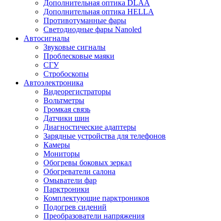
Дополнительная оптика DLAA
Дополнительная оптика HELLA
Противотуманные фары
Светодиодные фары Nanoled
Автосигналы
Звуковые сигналы
Проблесковые маяки
СГУ
Стробоскопы
Автоэлектроника
Видеорегистраторы
Вольтметры
Громкая связь
Датчики шин
Диагностические адаптеры
Зарядные устройства для телефонов
Камеры
Мониторы
Обогревы боковых зеркал
Обогреватели салона
Омыватели фар
Парктроники
Комплектующие парктроников
Подогрев сидений
Преобразователи напряжения