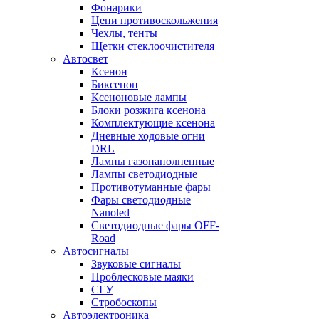
Фонарики
Цепи противоскольжения
Чехлы, тенты
Щетки стеклоочистителя
Автосвет
Ксенон
Биксенон
Ксеноновые лампы
Блоки розжига ксенона
Комплектующие ксенона
Дневные ходовые огни
DRL
Лампы газонаполненные
Лампы светодиодные
Противотуманные фары
Фары светодиодные
Nanoled
Светодиодные фары OFF-
Road
Автосигналы
Звуковые сигналы
Проблесковые маяки
СГУ
Стробоскопы
Автоэлектроника