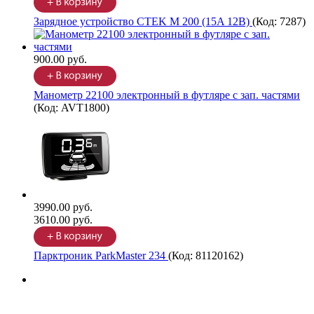
Зарядное устройство CTEK M 200 (15A 12В)
(Код:
7287
)
900.00 руб.
Манометр 22100 электронный в футляре с зап. частями
(Код:
AVT1800
)
3990.00 руб.
3610.00 руб.
Парктроник ParkMaster 234
(Код:
81120162
)