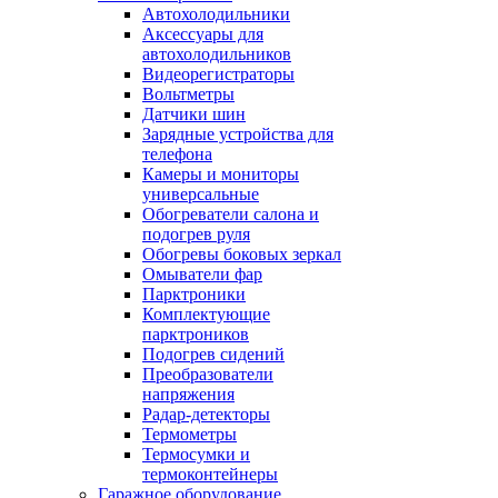
Автохолодильники
Аксессуары для
автохолодильников
Видеорегистраторы
Вольтметры
Датчики шин
Зарядные устройства для
телефона
Камеры и мониторы
универсальные
Обогреватели салона и
подогрев руля
Обогревы боковых зеркал
Омыватели фар
Парктроники
Комплектующие
парктроников
Подогрев сидений
Преобразователи
напряжения
Радар-детекторы
Термометры
Термосумки и
термоконтейнеры
Гаражное оборудование