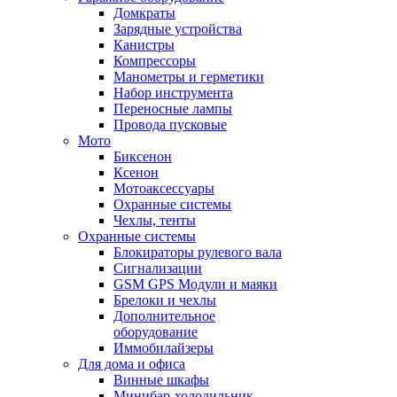
Домкраты
Зарядные устройства
Канистры
Компрессоры
Манометры и герметики
Набор инструмента
Переносные лампы
Провода пусковые
Мото
Биксенон
Ксенон
Мотоаксессуары
Охранные системы
Чехлы, тенты
Охранные системы
Блокираторы рулевого вала
Сигнализации
GSM GPS Модули и маяки
Брелоки и чехлы
Дополнительное
оборудование
Иммобилайзеры
Для дома и офиса
Винные шкафы
Минибар-холодильник