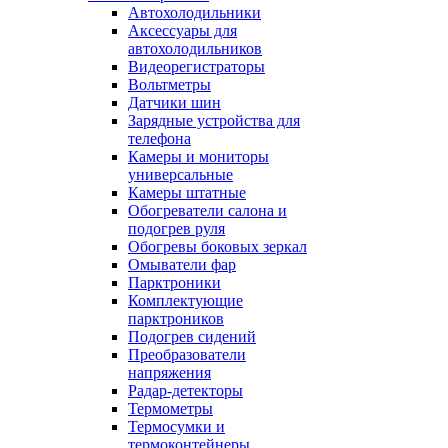
Автохолодильники
Аксессуары для
автохолодильников
Видеорегистраторы
Вольтметры
Датчики шин
Зарядные устройства для
телефона
Камеры и мониторы
универсальные
Камеры штатные
Обогреватели салона и
подогрев руля
Обогревы боковых зеркал
Омыватели фар
Парктроники
Комплектующие
парктроников
Подогрев сидений
Преобразователи
напряжения
Радар-детекторы
Термометры
Термосумки и
термоконтейнеры