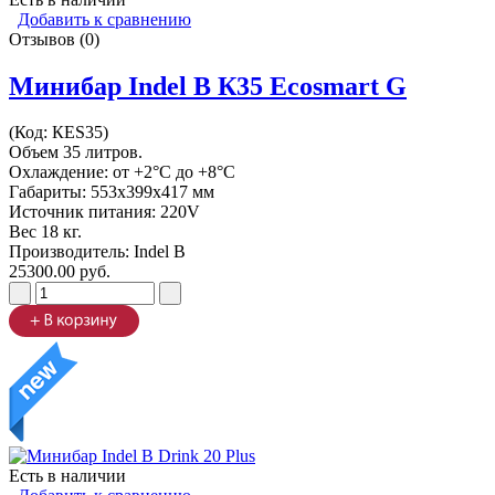
Добавить к сравнению
Отзывов (0)
Минибар Indel B К35 Ecosmart G
(Код:
КES35
)
Объем 35 литров.
Охлаждение: от +2°C до +8°C
Габариты: 553х399х417 мм
Источник питания: 220V
Вес 18 кг.
Производитель:
Indel B
25300.00 руб.
Есть в наличии