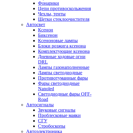
Фонарики
Цепи противоскольжения
Чехлы, тенты
Щетки стеклоочистителя
Автосвет
Ксенон
Биксенон
Ксеноновые лампы
Блоки розжига ксенона
Комплектующие ксенона
Дневные ходовые огни
DRL
Лампы газонаполненные
Лампы светодиодные
Противотуманные фары
Фары светодиодные
Nanoled
Светодиодные фары OFF-
Road
Автосигналы
Звуковые сигналы
Проблесковые маяки
СГУ
Стробоскопы
Автоэлектроника