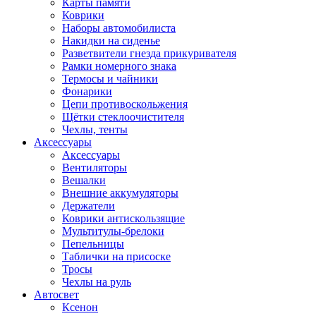
Карты памяти
Коврики
Наборы автомобилиста
Накидки на сиденье
Разветвители гнезда прикуривателя
Рамки номерного знака
Термосы и чайники
Фонарики
Цепи противоскольжения
Щётки стеклоочистителя
Чехлы, тенты
Аксессуары
Аксессуары
Вентиляторы
Вешалки
Внешние аккумуляторы
Держатели
Коврики антискользящие
Мультитулы-брелоки
Пепельницы
Таблички на присоске
Тросы
Чехлы на руль
Автосвет
Ксенон