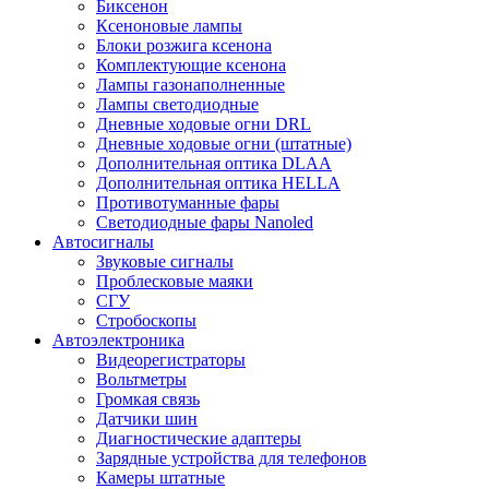
Биксенон
Ксеноновые лампы
Блоки розжига ксенона
Комплектующие ксенона
Лампы газонаполненные
Лампы светодиодные
Дневные ходовые огни DRL
Дневные ходовые огни (штатные)
Дополнительная оптика DLAA
Дополнительная оптика HELLA
Противотуманные фары
Светодиодные фары Nanoled
Автосигналы
Звуковые сигналы
Проблесковые маяки
СГУ
Стробоскопы
Автоэлектроника
Видеорегистраторы
Вольтметры
Громкая связь
Датчики шин
Диагностические адаптеры
Зарядные устройства для телефонов
Камеры штатные