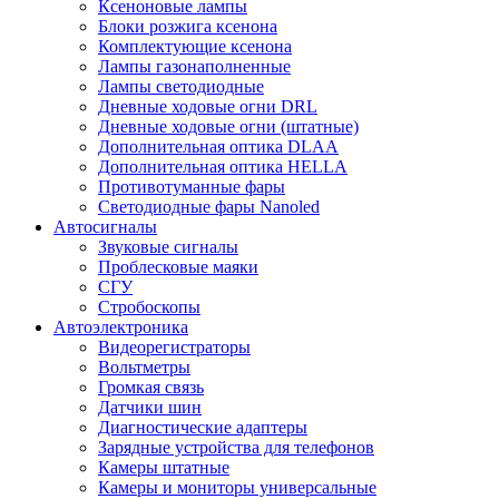
Ксеноновые лампы
Блоки розжига ксенона
Комплектующие ксенона
Лампы газонаполненные
Лампы светодиодные
Дневные ходовые огни DRL
Дневные ходовые огни (штатные)
Дополнительная оптика DLAA
Дополнительная оптика HELLA
Противотуманные фары
Светодиодные фары Nanoled
Автосигналы
Звуковые сигналы
Проблесковые маяки
СГУ
Стробоскопы
Автоэлектроника
Видеорегистраторы
Вольтметры
Громкая связь
Датчики шин
Диагностические адаптеры
Зарядные устройства для телефонов
Камеры штатные
Камеры и мониторы универсальные