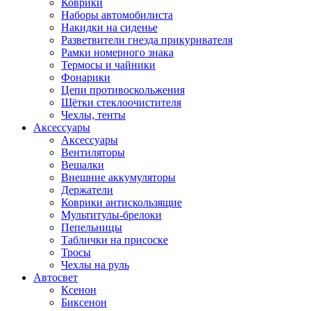
Коврики
Наборы автомобилиста
Накидки на сиденье
Разветвители гнезда прикуривателя
Рамки номерного знака
Термосы и чайники
Фонарики
Цепи противоскольжения
Щётки стеклоочистителя
Чехлы, тенты
Аксессуары
Аксессуары
Вентиляторы
Вешалки
Внешние аккумуляторы
Держатели
Коврики антискользящие
Мультитулы-брелоки
Пепельницы
Таблички на присоске
Тросы
Чехлы на руль
Автосвет
Ксенон
Биксенон