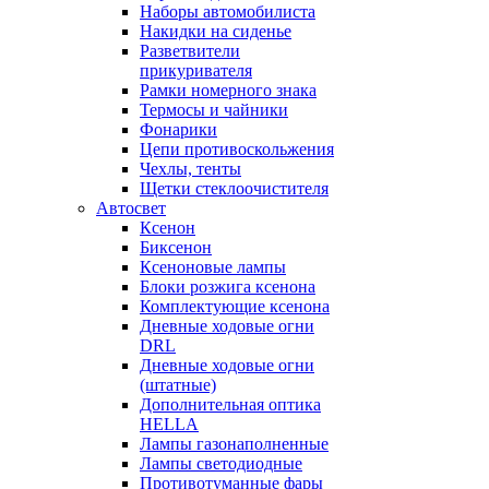
Наборы автомобилиста
Накидки на сиденье
Разветвители
прикуривателя
Рамки номерного знака
Термосы и чайники
Фонарики
Цепи противоскольжения
Чехлы, тенты
Щетки стеклоочистителя
Автосвет
Ксенон
Биксенон
Ксеноновые лампы
Блоки розжига ксенона
Комплектующие ксенона
Дневные ходовые огни
DRL
Дневные ходовые огни
(штатные)
Дополнительная оптика
HELLA
Лампы газонаполненные
Лампы светодиодные
Противотуманные фары