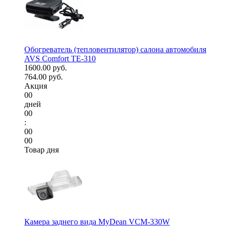
Обогреватель (тепловентилятор) салона автомобиля
AVS Comfort TE-310
1600.00 руб.
764.00 руб.
Акция
00
дней
00
:
00
00
Товар дня
Камера заднего вида MyDean VCM-330W