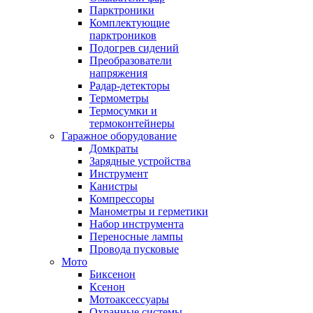
Парктроники
Комплектующие
парктроников
Подогрев сидений
Преобразователи
напряжения
Радар-детекторы
Термометры
Термосумки и
термоконтейнеры
Гаражное оборудование
Домкраты
Зарядные устройства
Инструмент
Канистры
Компрессоры
Манометры и герметики
Набор инструмента
Переносные лампы
Провода пусковые
Мото
Биксенон
Ксенон
Мотоаксессуары
Охранные системы