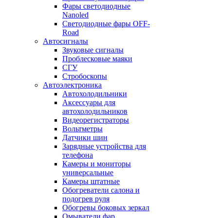
Фары светодиодные
Nanoled
Светодиодные фары OFF-
Road
Автосигналы
Звуковые сигналы
Проблесковые маяки
СГУ
Стробоскопы
Автоэлектроника
Автохолодильники
Аксессуары для
автохолодильников
Видеорегистраторы
Вольтметры
Датчики шин
Зарядные устройства для
телефона
Камеры и мониторы
универсальные
Камеры штатные
Обогреватели салона и
подогрев руля
Обогревы боковых зеркал
Омыватели фар