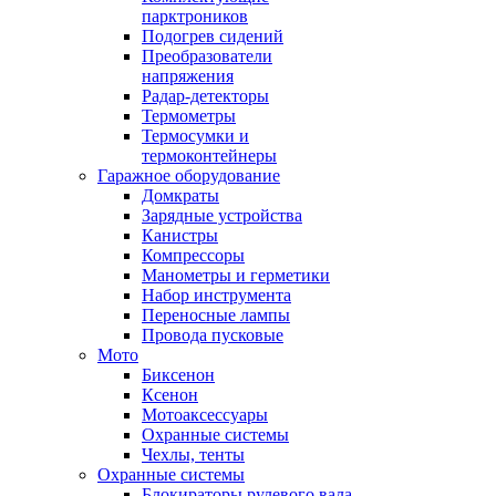
парктроников
Подогрев сидений
Преобразователи
напряжения
Радар-детекторы
Термометры
Термосумки и
термоконтейнеры
Гаражное оборудование
Домкраты
Зарядные устройства
Канистры
Компрессоры
Манометры и герметики
Набор инструмента
Переносные лампы
Провода пусковые
Мото
Биксенон
Ксенон
Мотоаксессуары
Охранные системы
Чехлы, тенты
Охранные системы
Блокираторы рулевого вала