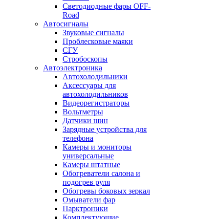
Светодиодные фары OFF-
Road
Автосигналы
Звуковые сигналы
Проблесковые маяки
СГУ
Стробоскопы
Автоэлектроника
Автохолодильники
Аксессуары для
автохолодильников
Видеорегистраторы
Вольтметры
Датчики шин
Зарядные устройства для
телефона
Камеры и мониторы
универсальные
Камеры штатные
Обогреватели салона и
подогрев руля
Обогревы боковых зеркал
Омыватели фар
Парктроники
Комплектующие