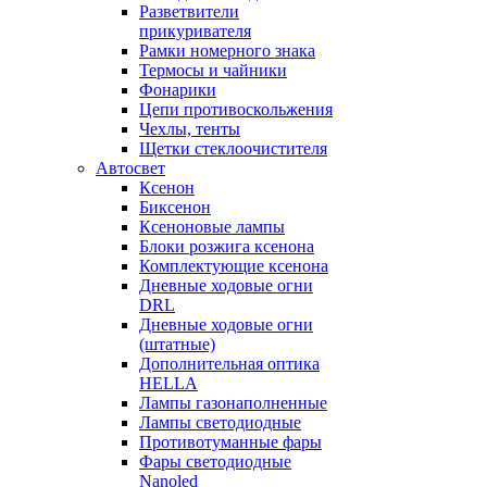
Разветвители
прикуривателя
Рамки номерного знака
Термосы и чайники
Фонарики
Цепи противоскольжения
Чехлы, тенты
Щетки стеклоочистителя
Автосвет
Ксенон
Биксенон
Ксеноновые лампы
Блоки розжига ксенона
Комплектующие ксенона
Дневные ходовые огни
DRL
Дневные ходовые огни
(штатные)
Дополнительная оптика
HELLA
Лампы газонаполненные
Лампы светодиодные
Противотуманные фары
Фары светодиодные
Nanoled