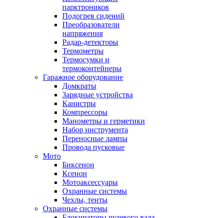
парктроников
Подогрев сидений
Преобразователи
напряжения
Радар-детекторы
Термометры
Термосумки и
термоконтейнеры
Гаражное оборудование
Домкраты
Зарядные устройства
Канистры
Компрессоры
Манометры и герметики
Набор инструмента
Переносные лампы
Провода пусковые
Мото
Биксенон
Ксенон
Мотоаксессуары
Охранные системы
Чехлы, тенты
Охранные системы
Блокираторы рулевого вала