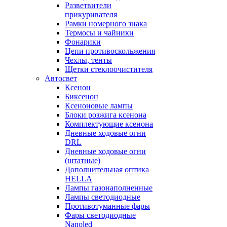
Разветвители
прикуривателя
Рамки номерного знака
Термосы и чайники
Фонарики
Цепи противоскольжения
Чехлы, тенты
Щетки стеклоочистителя
Автосвет
Ксенон
Биксенон
Ксеноновые лампы
Блоки розжига ксенона
Комплектующие ксенона
Дневные ходовые огни
DRL
Дневные ходовые огни
(штатные)
Дополнительная оптика
HELLA
Лампы газонаполненные
Лампы светодиодные
Противотуманные фары
Фары светодиодные
Nanoled