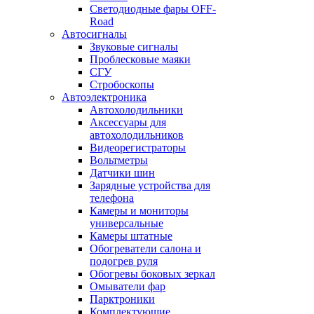
Светодиодные фары OFF-
Road
Автосигналы
Звуковые сигналы
Проблесковые маяки
СГУ
Стробоскопы
Автоэлектроника
Автохолодильники
Аксессуары для
автохолодильников
Видеорегистраторы
Вольтметры
Датчики шин
Зарядные устройства для
телефона
Камеры и мониторы
универсальные
Камеры штатные
Обогреватели салона и
подогрев руля
Обогревы боковых зеркал
Омыватели фар
Парктроники
Комплектующие