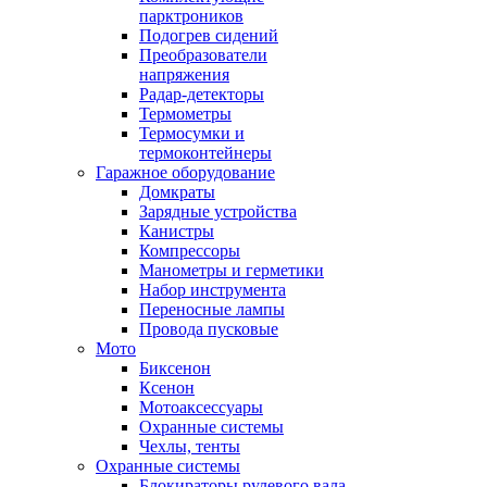
парктроников
Подогрев сидений
Преобразователи
напряжения
Радар-детекторы
Термометры
Термосумки и
термоконтейнеры
Гаражное оборудование
Домкраты
Зарядные устройства
Канистры
Компрессоры
Манометры и герметики
Набор инструмента
Переносные лампы
Провода пусковые
Мото
Биксенон
Ксенон
Мотоаксессуары
Охранные системы
Чехлы, тенты
Охранные системы
Блокираторы рулевого вала