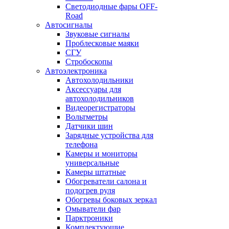
Светодиодные фары OFF-
Road
Автосигналы
Звуковые сигналы
Проблесковые маяки
СГУ
Стробоскопы
Автоэлектроника
Автохолодильники
Аксессуары для
автохолодильников
Видеорегистраторы
Вольтметры
Датчики шин
Зарядные устройства для
телефона
Камеры и мониторы
универсальные
Камеры штатные
Обогреватели салона и
подогрев руля
Обогревы боковых зеркал
Омыватели фар
Парктроники
Комплектующие