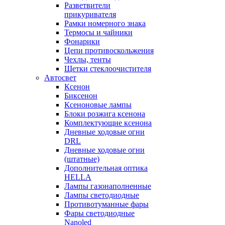
Разветвители
прикуривателя
Рамки номерного знака
Термосы и чайники
Фонарики
Цепи противоскольжения
Чехлы, тенты
Щетки стеклоочистителя
Автосвет
Ксенон
Биксенон
Ксеноновые лампы
Блоки розжига ксенона
Комплектующие ксенона
Дневные ходовые огни
DRL
Дневные ходовые огни
(штатные)
Дополнительная оптика
HELLA
Лампы газонаполненные
Лампы светодиодные
Противотуманные фары
Фары светодиодные
Nanoled