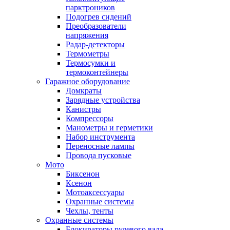
парктроников
Подогрев сидений
Преобразователи
напряжения
Радар-детекторы
Термометры
Термосумки и
термоконтейнеры
Гаражное оборудование
Домкраты
Зарядные устройства
Канистры
Компрессоры
Манометры и герметики
Набор инструмента
Переносные лампы
Провода пусковые
Мото
Биксенон
Ксенон
Мотоаксессуары
Охранные системы
Чехлы, тенты
Охранные системы
Блокираторы рулевого вала