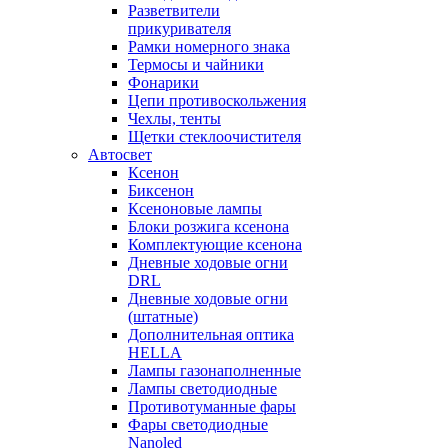
Разветвители
прикуривателя
Рамки номерного знака
Термосы и чайники
Фонарики
Цепи противоскольжения
Чехлы, тенты
Щетки стеклоочистителя
Автосвет
Ксенон
Биксенон
Ксеноновые лампы
Блоки розжига ксенона
Комплектующие ксенона
Дневные ходовые огни
DRL
Дневные ходовые огни
(штатные)
Дополнительная оптика
HELLA
Лампы газонаполненные
Лампы светодиодные
Противотуманные фары
Фары светодиодные
Nanoled