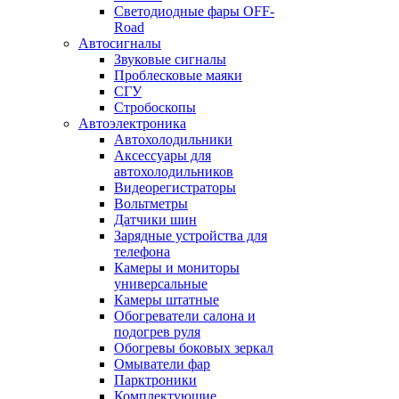
Светодиодные фары OFF-
Road
Автосигналы
Звуковые сигналы
Проблесковые маяки
СГУ
Стробоскопы
Автоэлектроника
Автохолодильники
Аксессуары для
автохолодильников
Видеорегистраторы
Вольтметры
Датчики шин
Зарядные устройства для
телефона
Камеры и мониторы
универсальные
Камеры штатные
Обогреватели салона и
подогрев руля
Обогревы боковых зеркал
Омыватели фар
Парктроники
Комплектующие