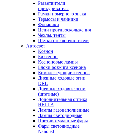
Разветвители
прикуривателя
Рамки номерного знака
Термосы и чайники
Фонарики
Цепи противоскольжения
Чехлы, тенты
Щетки стеклоочистителя
Автосвет
Ксенон
Биксенон
Ксеноновые лампы
Блоки розжига ксенона
Комплектующие ксенона
Дневные ходовые огни
DRL
Дневные ходовые огни
(штатные)
Дополнительная оптика
HELLA
Лампы газонаполненные
Лампы светодиодные
Противотуманные фары
Фары светодиодные
Nanoled