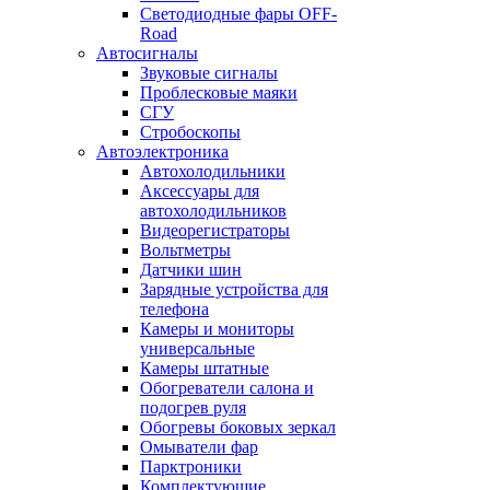
Светодиодные фары OFF-
Road
Автосигналы
Звуковые сигналы
Проблесковые маяки
СГУ
Стробоскопы
Автоэлектроника
Автохолодильники
Аксессуары для
автохолодильников
Видеорегистраторы
Вольтметры
Датчики шин
Зарядные устройства для
телефона
Камеры и мониторы
универсальные
Камеры штатные
Обогреватели салона и
подогрев руля
Обогревы боковых зеркал
Омыватели фар
Парктроники
Комплектующие