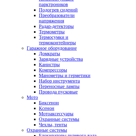
парктроников
Подогрев сидений
Преобразователи
напряжения
Радар-детекторы
Термометры
Термосумки и
термоконтейнеры
Гаражное оборудование
Домкраты
Зарядные устройства
Канистры
Компрессоры
Манометры и герметики
Набор инструмента
Переносные лампы
Провода пусковые
Мото
Биксенон
Ксенон
Мотоаксессуары
Охранные системы
Чехлы, тенты
Охранные системы
Блокираторы рулевого вала