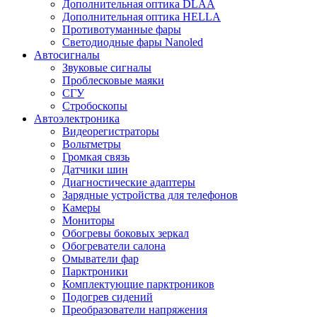
Дополнительная оптика DLAA
Дополнительная оптика HELLA
Противотуманные фары
Светодиодные фары Nanoled
Автосигналы
Звуковые сигналы
Проблесковые маяки
СГУ
Стробоскопы
Автоэлектроника
Видеорегистраторы
Вольтметры
Громкая связь
Датчики шин
Диагностические адаптеры
Зарядные устройства для телефонов
Камеры
Мониторы
Обогревы боковых зеркал
Обогреватели салона
Омыватели фар
Парктроники
Комплектующие парктроников
Подогрев сидений
Преобразователи напряжения