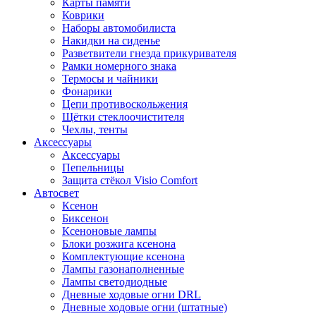
Карты памяти
Коврики
Наборы автомобилиста
Накидки на сиденье
Разветвители гнезда прикуривателя
Рамки номерного знака
Термосы и чайники
Фонарики
Цепи противоскольжения
Щётки стеклоочистителя
Чехлы, тенты
Аксессуары
Аксессуары
Пепельницы
Защита стёкол Visio Comfort
Автосвет
Ксенон
Биксенон
Ксеноновые лампы
Блоки розжига ксенона
Комплектующие ксенона
Лампы газонаполненные
Лампы светодиодные
Дневные ходовые огни DRL
Дневные ходовые огни (штатные)