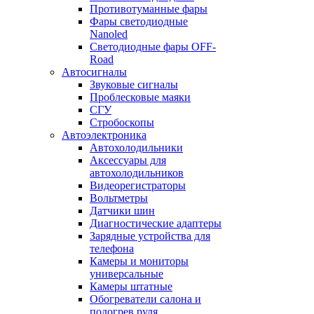
Противотуманные фары
Фары светодиодные
Nanoled
Светодиодные фары OFF-
Road
Автосигналы
Звуковые сигналы
Проблесковые маяки
СГУ
Стробоскопы
Автоэлектроника
Автохолодильники
Аксессуары для
автохолодильников
Видеорегистраторы
Вольтметры
Датчики шин
Диагностические адаптеры
Зарядные устройства для
телефона
Камеры и мониторы
универсальные
Камеры штатные
Обогреватели салона и
подогрев руля