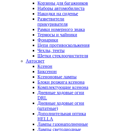
Корзины для багажников
Наборы автомобилиста
Накидки на сиденье
Разветвители
прикуривателя
Рамки номерного знака
Термосы и чайники
Фонарики
Цепи противоскольжения
Чехлы, тенты
Щетки стеклоочистителя
Автосвет
Ксенон
Биксенон
Ксеноновые лампы
Блоки розжига ксенона
Комплектующие ксенона
Дневные ходовые огни
DRL
Дневные ходовые огни
(штатные)
Дополнительная оптика
HELLA
Лампы газонаполненные
Лампы светодиодные