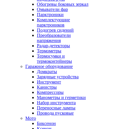
Обогревы боковых зеркал
Омыватели фар
Парктроники
Комплектующие
парктроников
Подогрев сидений
Преобразователи
напряжения
Радар-детекторы
Термометры
Термосумки и
термоконтейнеры
Гаражное оборудование
Домкраты
Зарядные устройства
Инструмент
Канистры
Компрессоры
Манометры и герметики
Набор инструмента
Переносные лампы
Провода пусковые
Мото
Биксенон
Ксенон