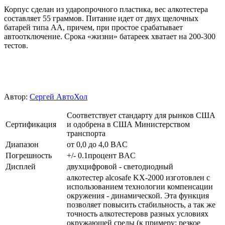
Корпус сделан из ударопрочного пластика, вес алкотестера
составляет 55 граммов. Питание идет от двух щелочных
батарей типа АА, причем, при простое срабатывает
автоотключение. Срока «жизни» батареек хватает на 200-300
тестов.
Автор:
Сергей АвтоХол
Соответствует стандарту для рынков США
Сертификация
и одобрена в США Министерством
транспорта
Диапазон
от 0,0 до 4,0 BAC
Погрешность
+/- 0.1процент BAC
Дисплей
двухцифровой - светодиодный
алкотестер alcosafe KX-2000 изготовлен с
использованием технологии компенсации
окружения - динамической. Эта функция
позволяет повысить стабильность, а так же
точность алкотестеровв разных условиях
окружающей среды (к примеру: резкое