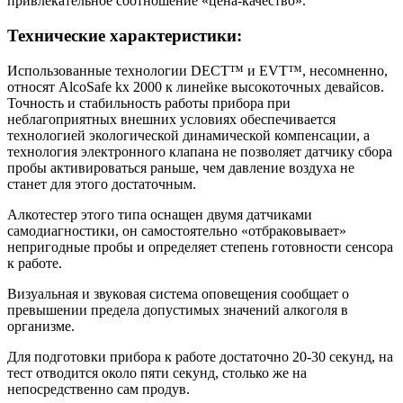
привлекательное соотношение «цена-качество».
Технические характеристики:
Использованные технологии DECT™ и EVT™, несомненно,
относят AlcoSafe kx 2000 к линейке высокоточных девайсов.
Точность и стабильность работы прибора при
неблагоприятных внешних условиях обеспечивается
технологией экологической динамической компенсации, а
технология электронного клапана не позволяет датчику сбора
пробы активироваться раньше, чем давление воздуха не
станет для этого достаточным.
Алкотестер этого типа оснащен двумя датчиками
самодиагностики, он самостоятельно «отбраковывает»
непригодные пробы и определяет степень готовности сенсора
к работе.
Визуальная и звуковая система оповещения сообщает о
превышении предела допустимых значений алкоголя в
организме.
Для подготовки прибора к работе достаточно 20-30 секунд, на
тест отводится около пяти секунд, столько же на
непосредственно сам продув.