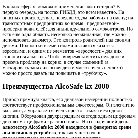
В каких сферах возможно применение алкотестеров? В
первую очередь, на постах ГИБДД, это всем известно. На
опасных производствах, перед выходом рабочих на смену; на
транспортных предприятиях во время «предполетной»
проверки водителей; для индивидуального самоконтроля. Но
есть еще одна область, несколько неожиданная, где можно
использовать алкометр. Это контроль родителей над своими
детьми. Подростки всеми силами пытаются казаться
взрослыми, и одним из элементов «взрослости» для них
становится алкоголь. Чтобы вовремя заметить неладное и
пресечь проблему на корню, в случае сомнений (а
маскировать запах алкоголя детки умеют очень неплохо)
можно просто давать им подышать в «трубочку».
Преимущества AlcoSafe kx 2000
Прибор премиум-класса, его диапазон измерений полностью
соответствует профессиональным алкотестерам. Он элегантно
выглядит, а управляется очень просто – нажатием одной
кнопки. Оборудован двухразрядным светодиодным цифровым
дисплеем с цифрами красного цвета. На сегодняшний день
алкотестер AlcoSafe kx 2000 находится в фаворитах среди
аналогичных устройств
, так как у него очень