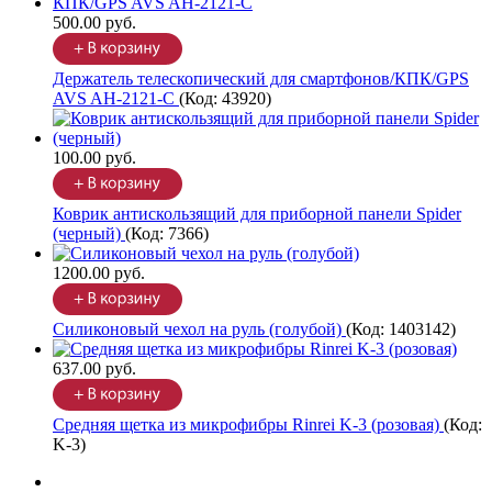
500.00 руб.
Держатель телескопический для смартфонов/КПК/GPS
AVS AH-2121-C
(Код:
43920
)
100.00 руб.
Коврик антискользящий для приборной панели Spider
(черный)
(Код:
7366
)
1200.00 руб.
Силиконовый чехол на руль (голубой)
(Код:
1403142
)
637.00 руб.
Средняя щетка из микрофибры Rinrei K-3 (розовая)
(Код:
K-3
)