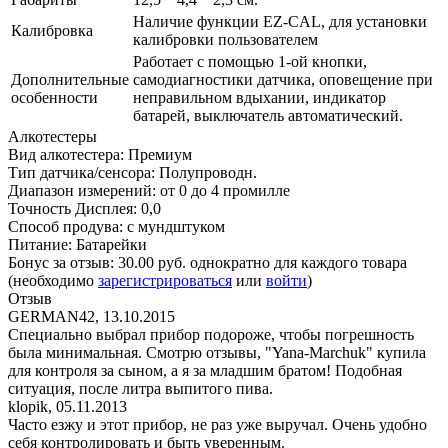
Наличие функции EZ-CAL, для установки
Калибровка
калибровки пользователем
Работает с помощью 1-ой кнопки,
Дополнительные
самодиагностики датчика, оповещение при
особенности
неправильном вдыхании, индикатор
батарей, выключатель автоматический.
Алкотестеры
Вид алкотестера
:
Премиум
Тип датчика/сенсора
:
Полупроводн.
Диапазон измерений
:
от 0 до 4 промилле
Точность Дисплея
:
0,0
Способ продува
:
с мундштуком
Питание
:
Батарейки
Бонус за отзыв:
30.00 руб.
однократно для каждого товара
(необходимо
зарегистрироваться
или
войти
)
Отзыв
GERMAN42
,
13.10.2015
Специально выбрал прибор подороже, чтобы погрешность
была минимальная. Смотрю отзывы, "Yana-Marchuk" купила
для контроля за сыном, а я за младшим братом! Подобная
ситуация, после литра выпитого пива.
klopik
,
05.11.2013
Часто езжу и этот прибор, не раз уже выручал. Очень удобно
себя контролировать и быть уверенным.