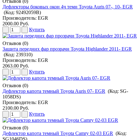
Отзывов (0)
Дефлекторы боковых окон 4ч темн Toyota Auris 07-, 10- EGR
(Код:
92492059B
)
Производитель:
EGR
2000.00 Руб.
Купить
Отзывов (0)
Защита передних фар прозрачн Toyota Highlander 2011- EGR
(Код:
239310
)
Производитель:
EGR
2063.00 Руб.
Купить
Отзывов (0)
Дефлектор капота темный Toyota Auris 07- EGR
(Код:
SG-
1058DS
)
Производитель:
EGR
2100.00 Руб.
Купить
Отзывов (0)
Дефлектор капота темный Toyota Camry 02-03 EGR
(Код:
SG1046DS
)