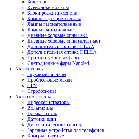
Биксенон
Ксеноновые лампы
Блоки розжига ксенона
Комплектующие ксенона
Лампы газонаполненные
Лампы светодиодные
Дневные ходовые огни DRL
Дневные ходовые огни (штатные)
Дополнительная оптика DLAA
Дополнительная оптика HELLA
Противотуманные фары
Светодиодные фары Nanoled
Автосигналы
Звуковые сигналы
Проблесковые маяки
СГУ
Стробоскопы
Автоэлектроника
Видеорегистраторы
Вольтметры
Громкая связь
Датчики шин
Диагностические адаптеры
Зарядные устройства для телефонов
Камеры штатные