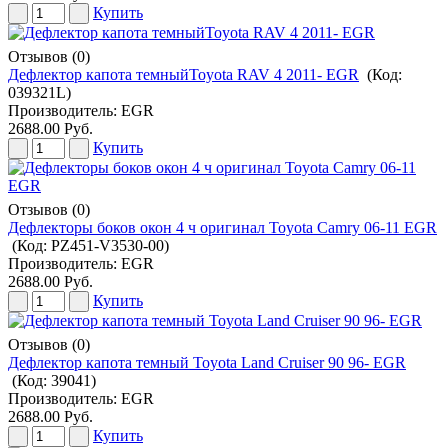
Купить
Отзывов (0)
Дефлектор капота темныйToyota RAV 4 2011- EGR
(Код:
039321L
)
Производитель:
EGR
2688.00 Руб.
Купить
Отзывов (0)
Дефлекторы боков окон 4 ч оригинал Toyota Camry 06-11 EGR
(Код:
PZ451-V3530-00
)
Производитель:
EGR
2688.00 Руб.
Купить
Отзывов (0)
Дефлектор капота темный Toyota Land Cruiser 90 96- EGR
(Код:
39041
)
Производитель:
EGR
2688.00 Руб.
Купить