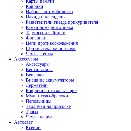
Карты памяти
Коврики
Наборы автомобилиста
Накидки на сиденье
Разветвители гнезда прикуривателя
Рамки номерного знака
Термосы и чайники
Фонарики
Цепи противоскольжения
Щётки стеклоочистителя
Чехлы, тенты
Аксессуары
Аксессуары
Вентиляторы
Вешалки
Внешние аккумуляторы
Держатели
Коврики антискользящие
Мультитулы-брелоки
Пепельницы
Таблички на присоске
Тросы
Чехлы на руль
Автосвет
Ксенон