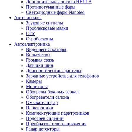
Дополнительная оптика HELLA
Противотуманные фары
Светодиодные фары Nanoled
Автосигналы
Звуковые сигналы
Проблесковые маяки
СГУ
Стробоскопы
Автоэлектроника
Видеорегистраторы
Вольтметры
Громкая связь
Датчики шин
Диагностические адаптеры
Зарядные устройства для телефонов
Камеры
Мониторы
Обогревы боковых зеркал
Обогреватели салона
Омыватели фар
Парктроники
Комплектующие парктроников
Подогрев сидений
Преобразователи напряжения
Радар детекторы