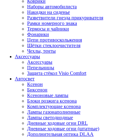
Коврики
Наборы автомобилиста
Накидки на сиденье
Разветвители гнезда прикуривателя
Рамки номерного знака
Термосы и чайники
Фонарики
Цепи противоскольжения
Щётки стеклоочистителя
Чехлы, тенты
Аксессуары
Аксессуары
Пепельницы
Защита стёкол Visio Comfort
Автосвет
Ксенон
Биксенон
Ксеноновые лампы
Блоки розжига ксенона
Комплектующие ксенона
Лампы газонаполненные
Лампы светодиодные
Дневные ходовые огни DRL
Дневные ходовые огни (штатные)
Дополнительная оптика DLAA