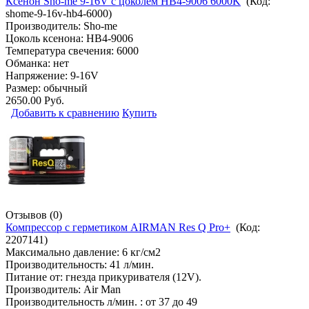
Ксенон Sho-me 9-16V с цоколем HB4-9006 6000K
(Код:
shome-9-16v-hb4-6000
)
Производитель:
Sho-me
Цоколь ксенона: HB4-9006
Температура свечения: 6000
Обманка: нет
Напряжение: 9-16V
Размер: обычный
2650.00 Руб.
Добавить к сравнению
Купить
Отзывов (0)
Компрессор с герметиком AIRMAN Res Q Pro+
(Код:
2207141
)
Максимально давление: 6 кг/см2
Производительность: 41 л/мин.
Питание от: гнезда прикуривателя (12V).
Производитель:
Air Man
Производительность л/мин. : от 37 до 49