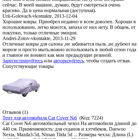
сейчас. В моей машине, думаю, будут смотреться очень
красиво. Да и цена нормальная (доступная).
Urii-Golovach-vkontakte
,
2013-12-04
Хорошие ковры. Приобрел недавно и всем доволен. Хороши в
использовании, легко моются, запаха от них нету. В общем, от
покупки, только отличные эмоции.
Andrei-Zotov-vkontakte
,
2013-11-29
Отличные ковры для салона ,не забивается пыль ,не дубеют на
морозе и просто мыть,можно использовать в любой сезон года
и главное не воняют как мои предыдущие резиной.
Зарегистрируйтесь
или
авторизуйтесь
, чтобы создать отзыв.
Сопутствующие товары
Отзывов (1)
Тент для автомобиля Car Cover №6
(Код:
7224
)
Car Cover №6 автомобильный чехол На автомобили длиной до
440 см. Применяемость: для седанов и хэтчбеков, Daewoo
Nexia, Mazda3-5d, Nissan Tiida 5d ... Размеры чехла: Длина (L)