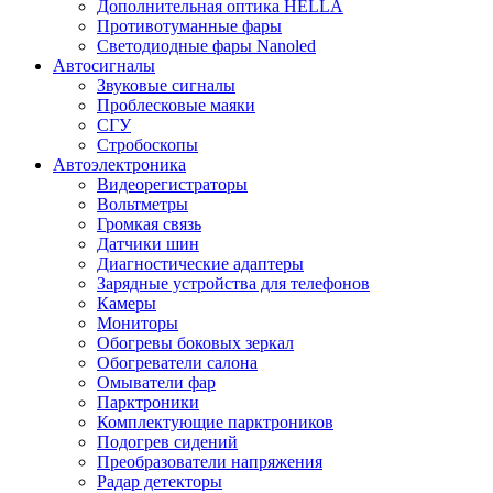
Дополнительная оптика HELLA
Противотуманные фары
Светодиодные фары Nanoled
Автосигналы
Звуковые сигналы
Проблесковые маяки
СГУ
Стробоскопы
Автоэлектроника
Видеорегистраторы
Вольтметры
Громкая связь
Датчики шин
Диагностические адаптеры
Зарядные устройства для телефонов
Камеры
Мониторы
Обогревы боковых зеркал
Обогреватели салона
Омыватели фар
Парктроники
Комплектующие парктроников
Подогрев сидений
Преобразователи напряжения
Радар детекторы