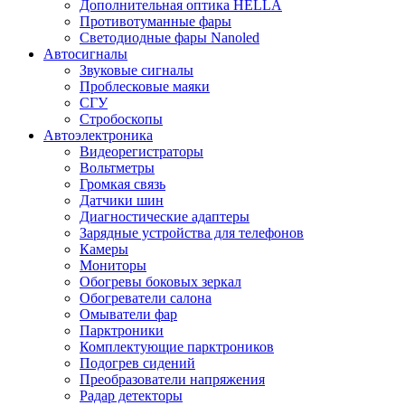
Дополнительная оптика HELLA
Противотуманные фары
Светодиодные фары Nanoled
Автосигналы
Звуковые сигналы
Проблесковые маяки
СГУ
Стробоскопы
Автоэлектроника
Видеорегистраторы
Вольтметры
Громкая связь
Датчики шин
Диагностические адаптеры
Зарядные устройства для телефонов
Камеры
Мониторы
Обогревы боковых зеркал
Обогреватели салона
Омыватели фар
Парктроники
Комплектующие парктроников
Подогрев сидений
Преобразователи напряжения
Радар детекторы