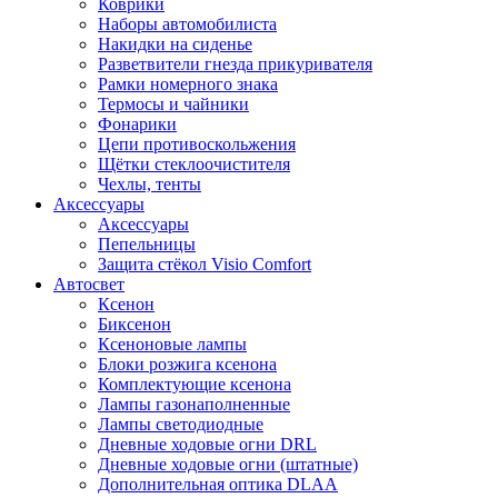
Коврики
Наборы автомобилиста
Накидки на сиденье
Разветвители гнезда прикуривателя
Рамки номерного знака
Термосы и чайники
Фонарики
Цепи противоскольжения
Щётки стеклоочистителя
Чехлы, тенты
Аксессуары
Аксессуары
Пепельницы
Защита стёкол Visio Comfort
Автосвет
Ксенон
Биксенон
Ксеноновые лампы
Блоки розжига ксенона
Комплектующие ксенона
Лампы газонаполненные
Лампы светодиодные
Дневные ходовые огни DRL
Дневные ходовые огни (штатные)
Дополнительная оптика DLAA