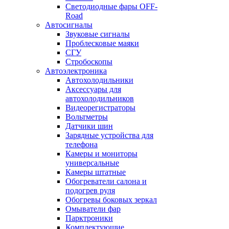
Светодиодные фары OFF-
Road
Автосигналы
Звуковые сигналы
Проблесковые маяки
СГУ
Стробоскопы
Автоэлектроника
Автохолодильники
Аксессуары для
автохолодильников
Видеорегистраторы
Вольтметры
Датчики шин
Зарядные устройства для
телефона
Камеры и мониторы
универсальные
Камеры штатные
Обогреватели салона и
подогрев руля
Обогревы боковых зеркал
Омыватели фар
Парктроники
Комплектующие