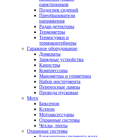
парктроников
Подогрев сидений
Преобразователи
напряжения
Радар-детекторы
Термометры
Термосумки и
термоконтейнеры
Гаражное оборудование
Домкраты
Зарядные устройства
Канистры
Компрессоры
Манометры и герметики
Набор инструмента
Переносные лампы
Провода пусковые
Мото
Биксенон
Ксенон
Мотоаксессуары
Охранные системы
Чехлы, тенты
Охранные системы
Блокираторы рулевого вала