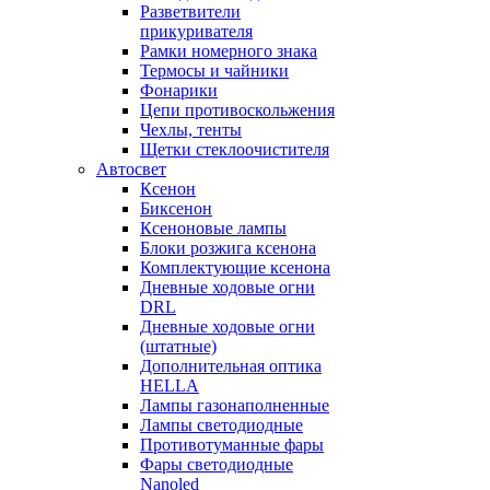
Разветвители
прикуривателя
Рамки номерного знака
Термосы и чайники
Фонарики
Цепи противоскольжения
Чехлы, тенты
Щетки стеклоочистителя
Автосвет
Ксенон
Биксенон
Ксеноновые лампы
Блоки розжига ксенона
Комплектующие ксенона
Дневные ходовые огни
DRL
Дневные ходовые огни
(штатные)
Дополнительная оптика
HELLA
Лампы газонаполненные
Лампы светодиодные
Противотуманные фары
Фары светодиодные
Nanoled