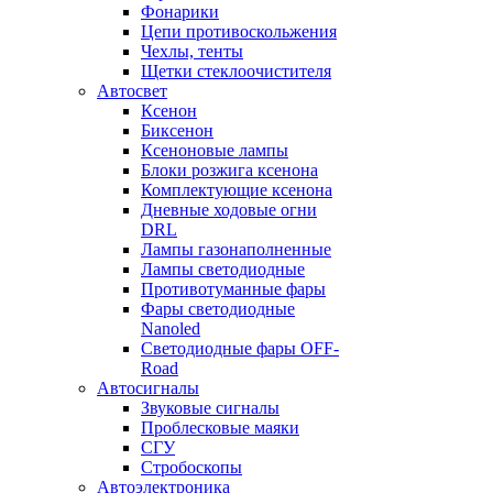
Фонарики
Цепи противоскольжения
Чехлы, тенты
Щетки стеклоочистителя
Автосвет
Ксенон
Биксенон
Ксеноновые лампы
Блоки розжига ксенона
Комплектующие ксенона
Дневные ходовые огни
DRL
Лампы газонаполненные
Лампы светодиодные
Противотуманные фары
Фары светодиодные
Nanoled
Светодиодные фары OFF-
Road
Автосигналы
Звуковые сигналы
Проблесковые маяки
СГУ
Стробоскопы
Автоэлектроника