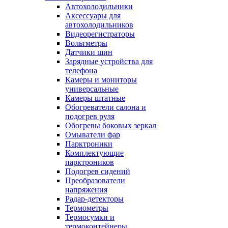
Автохолодильники
Аксессуары для
автохолодильников
Видеорегистраторы
Вольтметры
Датчики шин
Зарядные устройства для
телефона
Камеры и мониторы
универсальные
Камеры штатные
Обогреватели салона и
подогрев руля
Обогревы боковых зеркал
Омыватели фар
Парктроники
Комплектующие
парктроников
Подогрев сидений
Преобразователи
напряжения
Радар-детекторы
Термометры
Термосумки и
термоконтейнеры