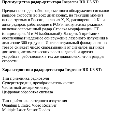
Преимущества радар-детектора Inspector RD U3 ST:
Предназначен для заблаговременного обнаружения сигналов
радаров скорости во всех диапазонах, на текущий момент
используемых в России, включая X, K, расширенный Ka и
даже радаров, работающие в POP и импульсных режимах,
включая современный радар Стрелка модификаций СТ
(стационарный) и М (мобильный). Лазерный приёмник
обеспечивает надёжное обнаружение лазерного излучения в
диапазоне 360 градусов. Интеллектуальный фильтр ложных
тревог снижает число срабатываний от сигналов датчиков
движения, автоматических ворот и дверей и других
устройств, работающих в тех же диапазонах, что и радары
скорости.
Характеристики радар-детектора Inspector RD U3 ST:
Тип приёмника радиоволн
Супергетеродин, преобразователь частот
Частотный дискриминатор
Цифровая обработка сигнала
Тип приёмника лазерного излучения
Quantum Limited Video Receiver
Multiple Laser Sensor Diodes