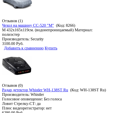
Отзывов (1)
Чехол на машину CC-520 "M"
(Код:
8266
)
M 432х165х119см. (водонепроницаемый) Материал:
полиэстер
Производитель:
Security
3100.00 Руб.
Добавить к сравнению
Купить
Отзывов (0)
Радар детектор Whistler WH-138ST Ru
(Код:
WH-138ST Ru
)
Производитель:
Whistler
Голосовое оповещение: Без голоса
Ловит Стрелку-СТ: да
Плюс видеорегистратор: нет
6290.00 Руб.