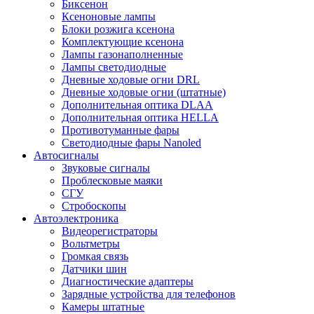
Биксенон
Ксеноновые лампы
Блоки розжига ксенона
Комплектующие ксенона
Лампы газонаполненные
Лампы светодиодные
Дневные ходовые огни DRL
Дневные ходовые огни (штатные)
Дополнительная оптика DLAA
Дополнительная оптика HELLA
Противотуманные фары
Светодиодные фары Nanoled
Автосигналы
Звуковые сигналы
Проблесковые маяки
СГУ
Стробоскопы
Автоэлектроника
Видеорегистраторы
Вольтметры
Громкая связь
Датчики шин
Диагностические адаптеры
Зарядные устройства для телефонов
Камеры штатные