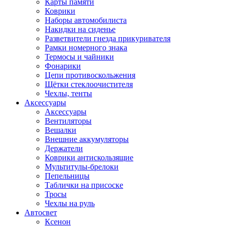
Карты памяти
Коврики
Наборы автомобилиста
Накидки на сиденье
Разветвители гнезда прикуривателя
Рамки номерного знака
Термосы и чайники
Фонарики
Цепи противоскольжения
Щётки стеклоочистителя
Чехлы, тенты
Аксессуары
Аксессуары
Вентиляторы
Вешалки
Внешние аккумуляторы
Держатели
Коврики антискользящие
Мультитулы-брелоки
Пепельницы
Таблички на присоске
Тросы
Чехлы на руль
Автосвет
Ксенон