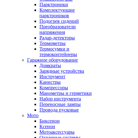
Парктроники
Комплектующие
парктроников
Подогрев сидений
Преобразователи
напряжения
Радар-детекторы
Термометры
Термосумки и
термоконтейнеры
Гаражное оборудование
Домкраты
Зарядные устройства
Инструмент
Канистры
Компрессоры
Манометры и герметики
Набор инструмента
Переносные лампы
Провода пусковые
Мото
Биксенон
Ксенон
Мотоаксессуары
Охранные системы