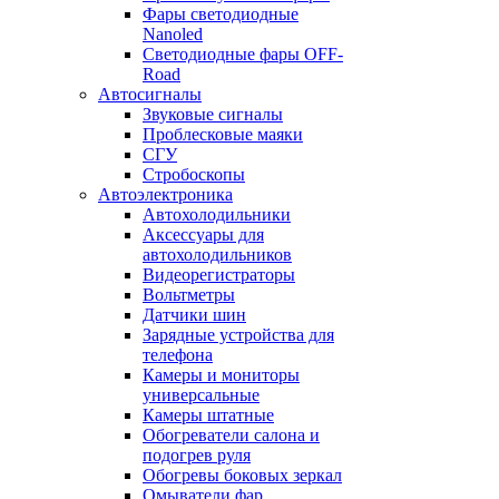
Фары светодиодные
Nanoled
Светодиодные фары OFF-
Road
Автосигналы
Звуковые сигналы
Проблесковые маяки
СГУ
Стробоскопы
Автоэлектроника
Автохолодильники
Аксессуары для
автохолодильников
Видеорегистраторы
Вольтметры
Датчики шин
Зарядные устройства для
телефона
Камеры и мониторы
универсальные
Камеры штатные
Обогреватели салона и
подогрев руля
Обогревы боковых зеркал
Омыватели фар