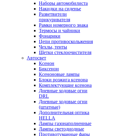
Наборы автомобилиста
Накидки на сиденье
Разветвители
прикуривателя
Рамки номерного знака
Термосы и чайники
Фонарики
Цепи противоскольжения
Чехлы, тенты
Щетки стеклоочистителя
Автосвет
Ксенон
Биксенон
Ксеноновые лампы
Блоки розжига ксенона
Комплектующие ксенона
Дневные ходовые огни
DRL
Дневные ходовые огни
(штатные)
Дополнительная оптика
HELLA
Лампы газонаполненные
Лампы светодиодные
Противотуманные фары