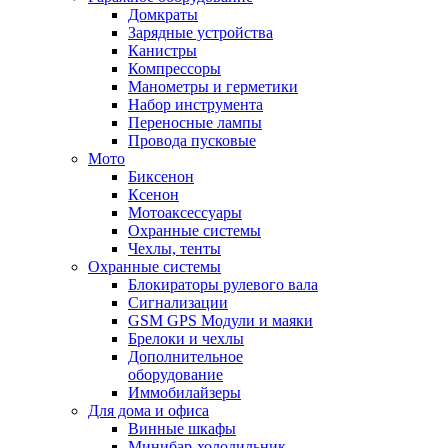
Домкраты
Зарядные устройства
Канистры
Компрессоры
Манометры и герметики
Набор инструмента
Переносные лампы
Провода пусковые
Мото
Биксенон
Ксенон
Мотоаксессуары
Охранные системы
Чехлы, тенты
Охранные системы
Блокираторы рулевого вала
Сигнализации
GSM GPS Модули и маяки
Брелоки и чехлы
Дополнительное
оборудование
Иммобилайзеры
Для дома и офиса
Винные шкафы
Минибар-холодильник