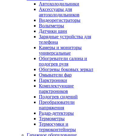
Автохолодильники
Аксессуары для
автохолодильников
Видеорегистраторы
Вольтметры
Датчики шин
Зарядные устройства для
телефона
Камеры и мониторы
универсальные
Обогреватели салона и
подогрев руля
Обогревы боковых зеркал
Омыватели фар
Парктроники
Комплектующие
парктроников
Подогрев сидений
Преобразователи
напряжения
Радар-детекторы
Термометры
Термосумки и
термоконтейнеры
Гаражное оборудование