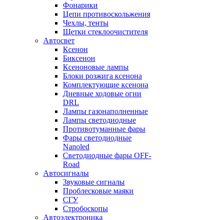
Фонарики
Цепи противоскольжения
Чехлы, тенты
Щетки стеклоочистителя
Автосвет
Ксенон
Биксенон
Ксеноновые лампы
Блоки розжига ксенона
Комплектующие ксенона
Дневные ходовые огни
DRL
Лампы газонаполненные
Лампы светодиодные
Противотуманные фары
Фары светодиодные
Nanoled
Светодиодные фары OFF-
Road
Автосигналы
Звуковые сигналы
Проблесковые маяки
СГУ
Стробоскопы
Автоэлектроника