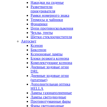
Накидки на сиденье
Разветвители
прикуривателя
Рамки номерного знака
Термосы и чайники
Фонарики
Цепи противоскольжения
Чехлы, тенты
Щетки стеклоочистителя
Автосвет
Ксенон
Биксенон
Ксеноновые лампы
Блоки розжига ксенона
Комплектующие ксенона
Дневные ходовые огни
DRL
Дневные ходовые огни
(штатные)
Дополнительная оптика
HELLA
Лампы газонаполненные
Лампы светодиодные
Противотуманные фары
Фары светодиодные