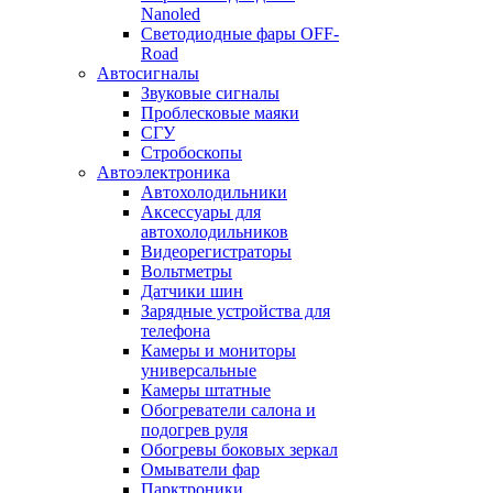
Nanoled
Светодиодные фары OFF-
Road
Автосигналы
Звуковые сигналы
Проблесковые маяки
СГУ
Стробоскопы
Автоэлектроника
Автохолодильники
Аксессуары для
автохолодильников
Видеорегистраторы
Вольтметры
Датчики шин
Зарядные устройства для
телефона
Камеры и мониторы
универсальные
Камеры штатные
Обогреватели салона и
подогрев руля
Обогревы боковых зеркал
Омыватели фар
Парктроники