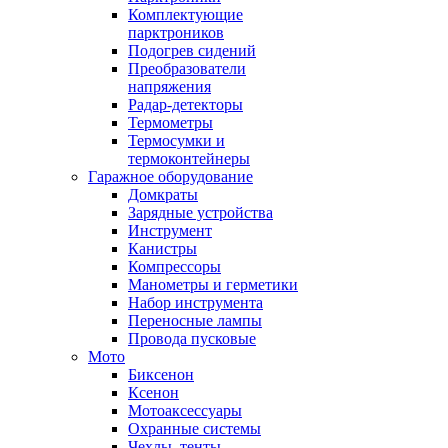
Комплектующие
парктроников
Подогрев сидений
Преобразователи
напряжения
Радар-детекторы
Термометры
Термосумки и
термоконтейнеры
Гаражное оборудование
Домкраты
Зарядные устройства
Инструмент
Канистры
Компрессоры
Манометры и герметики
Набор инструмента
Переносные лампы
Провода пусковые
Мото
Биксенон
Ксенон
Мотоаксессуары
Охранные системы
Чехлы, тенты