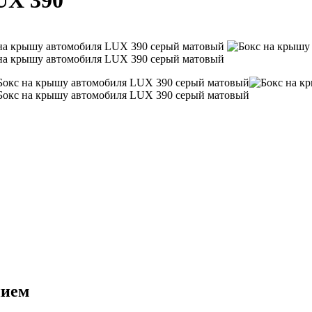
UX 390
нием