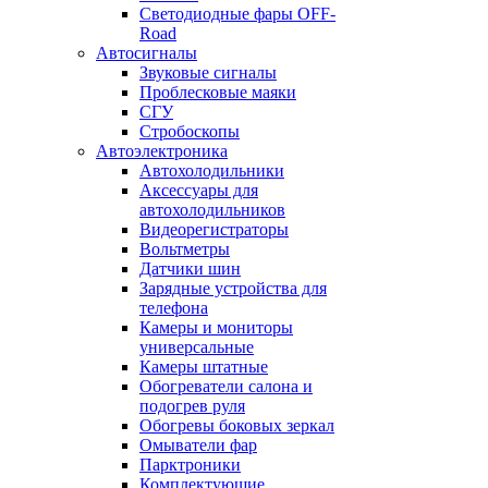
Светодиодные фары OFF-
Road
Автосигналы
Звуковые сигналы
Проблесковые маяки
СГУ
Стробоскопы
Автоэлектроника
Автохолодильники
Аксессуары для
автохолодильников
Видеорегистраторы
Вольтметры
Датчики шин
Зарядные устройства для
телефона
Камеры и мониторы
универсальные
Камеры штатные
Обогреватели салона и
подогрев руля
Обогревы боковых зеркал
Омыватели фар
Парктроники
Комплектующие