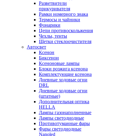
Разветвители
прикуривателя
Рамки номерного знака
Термосы и чайники
Фонарики
Цепи противоскольжения
Чехлы, тенты
Щетки стеклоочистителя
Автосвет
Ксенон
Биксенон
Ксеноновые лампы
Блоки розжига ксенона
Комплектующие ксенона
Дневные ходовые огни
DRL
Дневные ходовые огни
(штатные)
Дополнительная оптика
HELLA
Лампы газонаполненные
Лампы светодиодные
Противотуманные фары
Фары светодиодные
Nanoled