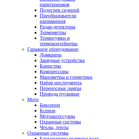
парктроников
Подогрев сидений
Преобразователи
напряжения
Радар-детекторы
Термометры
Термосумки и
термоконтейнеры
Гаражное оборудование
Домкраты
Зарядные устройства
Канистры
Компрессоры
Манометры и герметики
Набор инструмента
Переносные лампы
Провода пусковые
Мото
Биксенон
Ксенон
Мотоаксессуары
Охранные системы
Чехлы, тенты
Охранные системы
Блокираторы рулевого вала