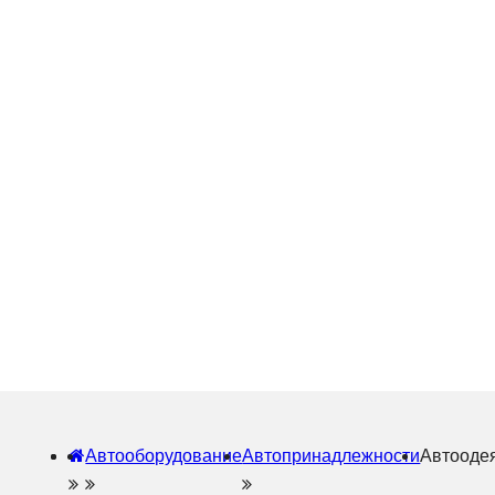
Автооборудование
Автопринадлежности
Автооде