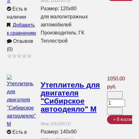
(Код:
151120173
)
Размер: 120x80
Есть в
для малолитражных
наличии
автомобилей
Добавить
Производитель:
ГК
к сравнению
Теплострой
Отзывов
(0)
1050.00
Утеплитель для
руб.
двигателя
"Сибирское
автоодеяло" M
(Код:
151120172
)
Размер: 140x90
Есть в