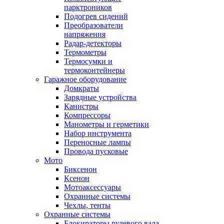
парктроников
Подогрев сидений
Преобразователи
напряжения
Радар-детекторы
Термометры
Термосумки и
термоконтейнеры
Гаражное оборудование
Домкраты
Зарядные устройства
Канистры
Компрессоры
Манометры и герметики
Набор инструмента
Переносные лампы
Провода пусковые
Мото
Биксенон
Ксенон
Мотоаксессуары
Охранные системы
Чехлы, тенты
Охранные системы
Блокираторы рулевого вала