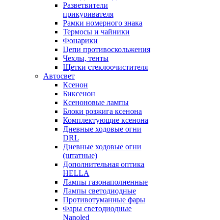
Разветвители
прикуривателя
Рамки номерного знака
Термосы и чайники
Фонарики
Цепи противоскольжения
Чехлы, тенты
Щетки стеклоочистителя
Автосвет
Ксенон
Биксенон
Ксеноновые лампы
Блоки розжига ксенона
Комплектующие ксенона
Дневные ходовые огни
DRL
Дневные ходовые огни
(штатные)
Дополнительная оптика
HELLA
Лампы газонаполненные
Лампы светодиодные
Противотуманные фары
Фары светодиодные
Nanoled