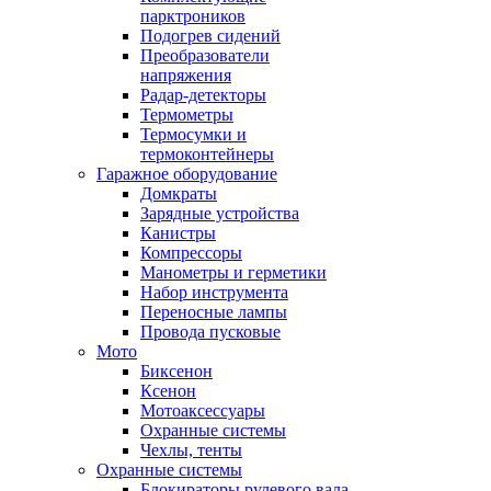
парктроников
Подогрев сидений
Преобразователи
напряжения
Радар-детекторы
Термометры
Термосумки и
термоконтейнеры
Гаражное оборудование
Домкраты
Зарядные устройства
Канистры
Компрессоры
Манометры и герметики
Набор инструмента
Переносные лампы
Провода пусковые
Мото
Биксенон
Ксенон
Мотоаксессуары
Охранные системы
Чехлы, тенты
Охранные системы
Блокираторы рулевого вала