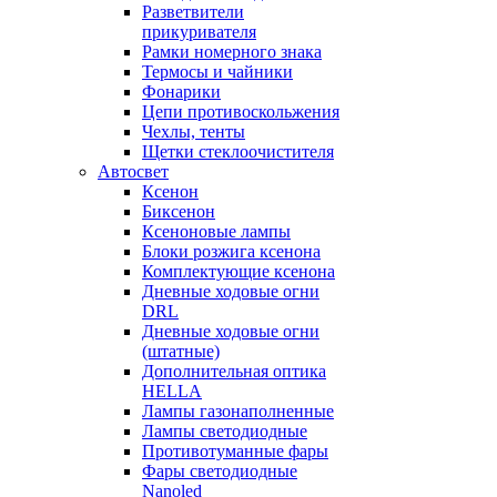
Разветвители
прикуривателя
Рамки номерного знака
Термосы и чайники
Фонарики
Цепи противоскольжения
Чехлы, тенты
Щетки стеклоочистителя
Автосвет
Ксенон
Биксенон
Ксеноновые лампы
Блоки розжига ксенона
Комплектующие ксенона
Дневные ходовые огни
DRL
Дневные ходовые огни
(штатные)
Дополнительная оптика
HELLA
Лампы газонаполненные
Лампы светодиодные
Противотуманные фары
Фары светодиодные
Nanoled