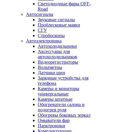
Светодиодные фары OFF-
Road
Автосигналы
Звуковые сигналы
Проблесковые маяки
СГУ
Стробоскопы
Автоэлектроника
Автохолодильники
Аксессуары для
автохолодильников
Видеорегистраторы
Вольтметры
Датчики шин
Зарядные устройства для
телефона
Камеры и мониторы
универсальные
Камеры штатные
Обогреватели салона и
подогрев руля
Обогревы боковых зеркал
Омыватели фар
Парктроники
Комплектующие